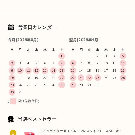
営業日カレンダー
今月(2026年8月)
翌月(2026年9月)
日
月
火
水
木
金
土
日
月
火
水
木
金
土
1
1
2
3
4
5
2
3
4
5
6
7
8
6
7
8
9
10
11
12
9
10
11
12
13
14
15
13
14
15
16
17
18
19
16
17
18
19
20
21
22
20
21
22
23
24
25
26
23
24
25
26
27
28
29
27
28
29
30
30
31
(
発送業務休日)
当店ベストセラー
スキルライターⅢ（トルエンレスタイプ） 本体 赤
1