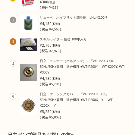
¥380
(税別)
(
税込
¥418 )
リューベ ハイブリット潤滑剤 LHL-X100-7
2
¥4,150
(税別)
(
税込
¥4,565 )
スキルライター 換芯 100本入り
3
¥2,700
(税別)
(
税込
¥2,970 )
日立 ランナー（ハネグルマ） 『WT-P200Y-001』
4
50Hz/60Hz兼用 適合機種➜WT-P200Y, WT-K200Y, WT-
P300Y
¥4,730
(税別)
(
税込
¥5,203 )
日立 ケーシングカバー 『WT-P200X-003』
5
50Hz/60Hz兼用 適合機種➜WT-P200X、Y ・WT-
K200X, Y
¥5,280
(税別)
(
税込
¥5,808 )
日立ポンプ部品をお探しの方へ