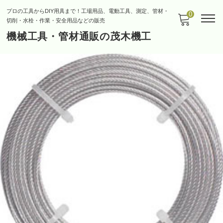
プロの工具からDIY用具まで！工場用品、電動工具、測定、管材・
0
切削・水栓・作業・安全用品などの販売
機械工具・管材通販の茂木機工