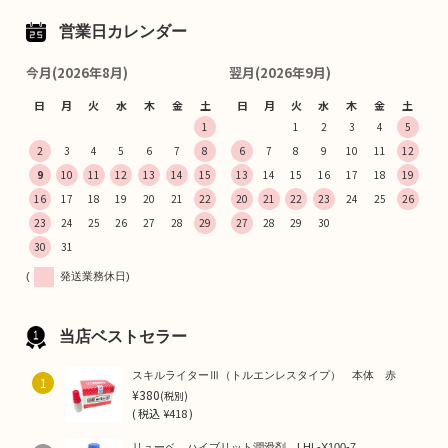
営業日カレンダー
今月(2026年8月)
翌月(2026年9月)
日
月
火
水
木
金
土
日
月
火
水
木
金
土
1
1
2
3
4
5
2
3
4
5
6
7
8
6
7
8
9
10
11
12
9
10
11
12
13
14
15
13
14
15
16
17
18
19
16
17
18
19
20
21
22
20
21
22
23
24
25
26
23
24
25
26
27
28
29
27
28
29
30
30
31
(
発送業務休日)
当店ベストセラー
スキルライターⅢ（トルエンレスタイプ） 本体 赤
1
¥380
(税別)
(
税込
¥418 )
リューベ ハイブリット潤滑剤 LHL-X100-7