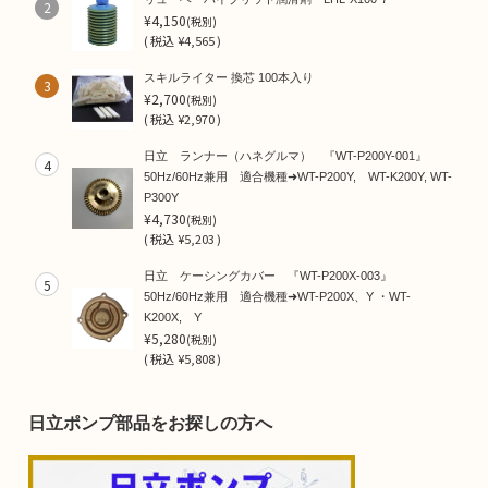
2
¥4,150
(税別)
(
税込
¥4,565 )
スキルライター 換芯 100本入り
3
¥2,700
(税別)
(
税込
¥2,970 )
日立 ランナー（ハネグルマ） 『WT-P200Y-001』
4
50Hz/60Hz兼用 適合機種➜WT-P200Y, WT-K200Y, WT-
P300Y
¥4,730
(税別)
(
税込
¥5,203 )
日立 ケーシングカバー 『WT-P200X-003』
5
50Hz/60Hz兼用 適合機種➜WT-P200X、Y ・WT-
K200X, Y
¥5,280
(税別)
(
税込
¥5,808 )
日立ポンプ部品をお探しの方へ