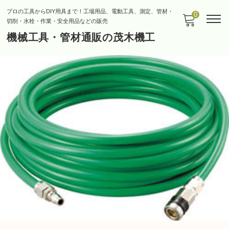
プロの工具からDIY用具まで！工場用品、電動工具、測定、管材・
0
切削・水栓・作業・安全用品などの販売
機械工具・管材通販の茂木機工