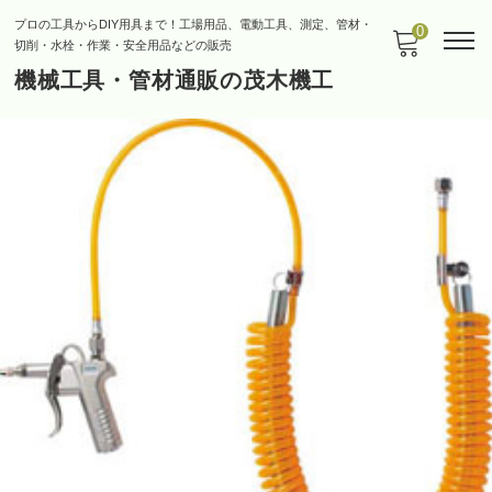
プロの工具からDIY用具まで！工場用品、電動工具、測定、管材・
0
切削・水栓・作業・安全用品などの販売
機械工具・管材通販の茂木機工