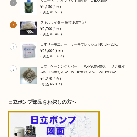
リューベ ハイブリット潤滑剤 LHL-X100-7
2
¥4,150
(税別)
(
税込
¥4,565 )
スキルライター 換芯 100本入り
3
¥2,700
(税別)
(
税込
¥2,970 )
日本サーモエナー サーモフレッシュ NO.3F (20Kg)
4
¥23,000
(税別)
(
税込
¥25,300 )
日立 ケーシングカバー 『W-P200V-006』 適合機種
5
➜WT-P200S, V, W・WT-K200S, V, W・WT-P300W
¥6,270
(税別)
(
税込
¥6,897 )
日立ポンプ部品をお探しの方へ