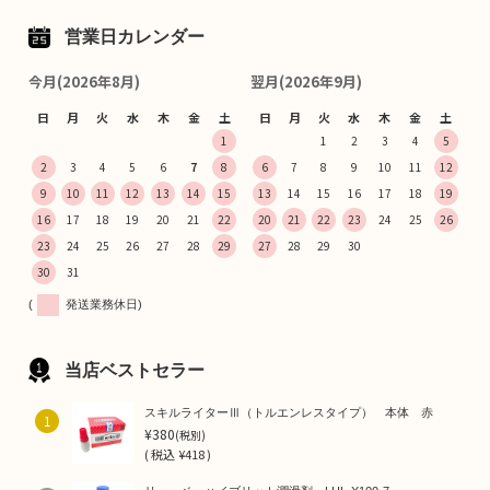
営業日カレンダー
今月(2026年8月)
翌月(2026年9月)
日
月
火
水
木
金
土
日
月
火
水
木
金
土
1
1
2
3
4
5
2
3
4
5
6
7
8
6
7
8
9
10
11
12
9
10
11
12
13
14
15
13
14
15
16
17
18
19
16
17
18
19
20
21
22
20
21
22
23
24
25
26
23
24
25
26
27
28
29
27
28
29
30
30
31
(
発送業務休日)
当店ベストセラー
スキルライターⅢ（トルエンレスタイプ） 本体 赤
1
¥380
(税別)
(
税込
¥418 )