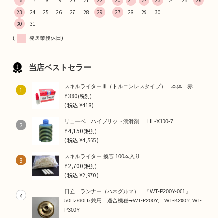
16
17
18
19
20
21
22
20
21
22
23
24
25
26
23
24
25
26
27
28
29
27
28
29
30
30
31
(
発送業務休日)
当店ベストセラー
スキルライターⅢ（トルエンレスタイプ） 本体 赤
1
¥380
(税別)
(
税込
¥418 )
リューベ ハイブリット潤滑剤 LHL-X100-7
2
¥4,150
(税別)
(
税込
¥4,565 )
スキルライター 換芯 100本入り
3
¥2,700
(税別)
(
税込
¥2,970 )
日立 ランナー（ハネグルマ） 『WT-P200Y-001』
4
50Hz/60Hz兼用 適合機種➜WT-P200Y, WT-K200Y, WT-
P300Y