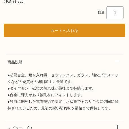
(
¥1,925 )
税込
数量
商品説明
●超硬合金、焼き入れ鋼、セラミックス、ガラス、強化プラスチッ
クなどの硬質材の研削加工に最適です。
●ダイヤモンド砥粒の切れ味が最後まで持続します。
●台金に弾力があり被削材にフィットします。
●独自に開発した電着技術で安定した状態でヤスリ台金に強固に保
持されているため、最初の鋭い切れ味を最後まで保持します。
レビュー
（ 0 ）