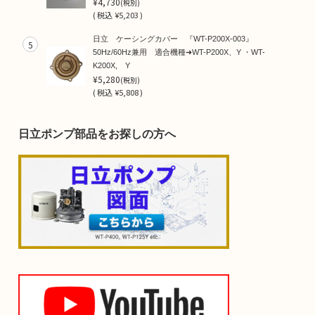
¥4,730
(税別)
(
税込
¥5,203 )
日立 ケーシングカバー 『WT-P200X-003』
5
50Hz/60Hz兼用 適合機種➜WT-P200X、Y ・WT-
K200X, Y
¥5,280
(税別)
(
税込
¥5,808 )
日立ポンプ部品をお探しの方へ