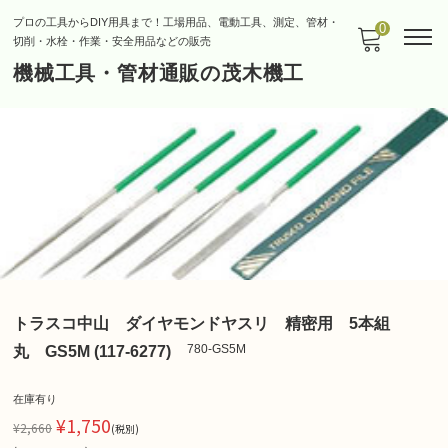
プロの工具からDIY用具まで！工場用品、電動工具、測定、管材・
0
切削・水栓・作業・安全用品などの販売
機械工具・管材通販の茂木機工
トラスコ中山 ダイヤモンドヤスリ 精密用 5本組
780-GS5M
丸 GS5M (117-6277)
在庫有り
¥1,750
¥2,660
(税別)