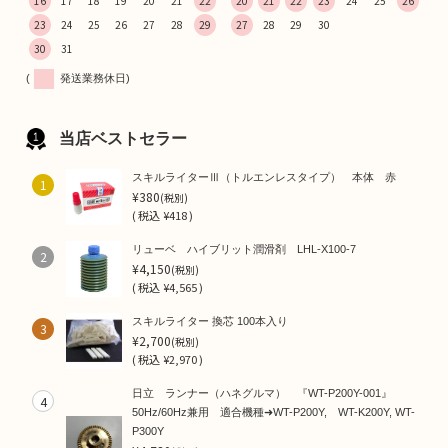
16
17
18
19
20
21
22
20
21
22
23
24
25
26
23
24
25
26
27
28
29
27
28
29
30
30
31
(
発送業務休日)
当店ベストセラー
スキルライターⅢ（トルエンレスタイプ） 本体 赤
1
¥380
(税別)
(
税込
¥418 )
リューベ ハイブリット潤滑剤 LHL-X100-7
2
¥4,150
(税別)
(
税込
¥4,565 )
スキルライター 換芯 100本入り
3
¥2,700
(税別)
(
税込
¥2,970 )
日立 ランナー（ハネグルマ） 『WT-P200Y-001』
4
50Hz/60Hz兼用 適合機種➜WT-P200Y, WT-K200Y, WT-
P300Y