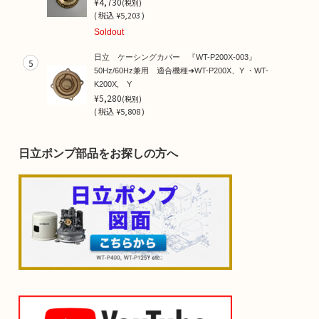
¥4,730
(税別)
(
税込
¥5,203 )
Soldout
日立 ケーシングカバー 『WT-P200X-003』
5
50Hz/60Hz兼用 適合機種➜WT-P200X、Y ・WT-
K200X, Y
¥5,280
(税別)
(
税込
¥5,808 )
日立ポンプ部品をお探しの方へ