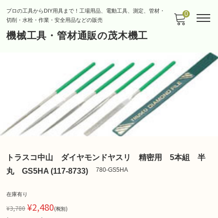
プロの工具からDIY用具まで！工場用品、電動工具、測定、管材・
0
切削・水栓・作業・安全用品などの販売
機械工具・管材通販の茂木機工
トラスコ中山 ダイヤモンドヤスリ 精密用 5本組 半
780-GS5HA
丸 GS5HA (117-8733)
在庫有り
¥2,480
¥3,780
(税別)