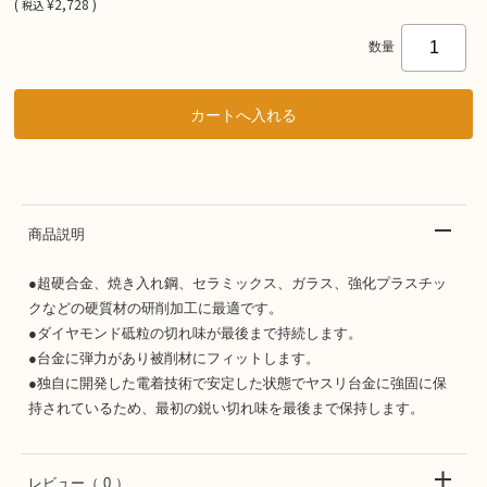
(
¥2,728 )
税込
数量
商品説明
●超硬合金、焼き入れ鋼、セラミックス、ガラス、強化プラスチッ
クなどの硬質材の研削加工に最適です。
●ダイヤモンド砥粒の切れ味が最後まで持続します。
●台金に弾力があり被削材にフィットします。
●独自に開発した電着技術で安定した状態でヤスリ台金に強固に保
持されているため、最初の鋭い切れ味を最後まで保持します。
レビュー
（ 0 ）