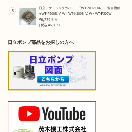
日立 ケーシングカバー 『W-P200V-006』 適合機種
5
➜WT-P200S, V, W・WT-K200S, V, W・WT-P300W
¥6,270
(税別)
(
税込
¥6,897 )
日立ポンプ部品をお探しの方へ