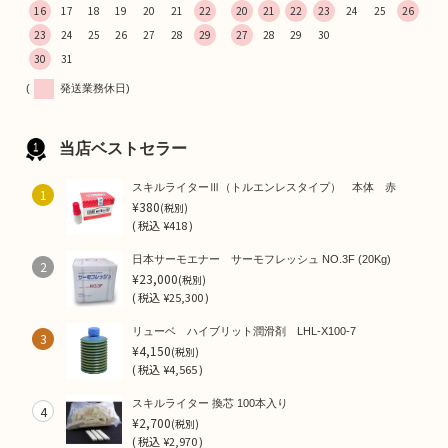
16
17
18
19
20
21
22
20
21
22
23
24
25
26
23
24
25
26
27
28
29
27
28
29
30
30
31
(
発送業務休日)
当店ベストセラー
スキルライターⅢ（トルエンレスタイプ） 本体 赤
1
¥380
(税別)
(
税込
¥418 )
日本サーモエナー サーモフレッシュ NO.3F (20Kg)
2
¥23,000
(税別)
(
税込
¥25,300 )
リューベ ハイブリット潤滑剤 LHL-X100-7
3
¥4,150
(税別)
(
税込
¥4,565 )
スキルライター 換芯 100本入り
4
¥2,700
(税別)
(
税込
¥2,970 )