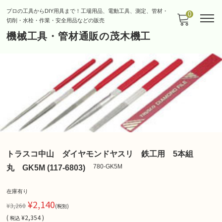
プロの工具からDIY用具まで！工場用品、電動工具、測定、管材・
0
切削・水栓・作業・安全用品などの販売
機械工具・管材通販の茂木機工
トラスコ中山 ダイヤモンドヤスリ 鉄工用 5本組
780-GK5M
丸 GK5M (117-6803)
在庫有り
¥2,140
¥3,260
(税別)
(
¥2,354 )
税込