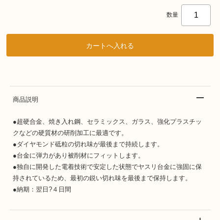
数量
商品説明
●超硬合金、焼き入れ鋼、セラミックス、ガラス、強化プラスチッ
クなどの硬質材の研削加工に最適です。
●ダイヤモンド砥粒の切れ味が最後まで持続します。
●台金に弾力があり被削材にフィットします。
●独自に開発した電着技術で安定した状態でヤスリ台金に強固に保
持されているため、最初の鋭い切れ味を最後まで保持します。
●納期：翌日?４日間