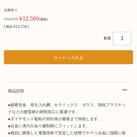
在庫有り
¥12,500
¥18,970
(税別)
(
¥13,750 )
税込
数量
商品説明
●超硬合金、焼き入れ鋼、セラミックス、ガラス、強化プラスチッ
クなどの硬質材の研削加工に最適です。
●ダイヤモンド砥粒の切れ味が最後まで持続します。
●台金に弾力があり被削材にフィットします。
●独自に開発した電着技術で安定した状態でヤスリ台金に強固に保