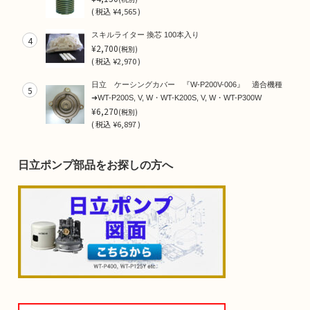
(
税込
¥4,565 )
スキルライター 換芯 100本入り
4
¥2,700
(税別)
(
税込
¥2,970 )
日立 ケーシングカバー 『W-P200V-006』 適合機種
5
➜WT-P200S, V, W・WT-K200S, V, W・WT-P300W
¥6,270
(税別)
(
税込
¥6,897 )
日立ポンプ部品をお探しの方へ