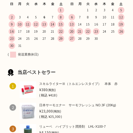
日
月
火
水
木
金
土
日
月
火
水
木
金
土
1
1
2
3
4
5
2
3
4
5
6
7
8
6
7
8
9
10
11
12
9
10
11
12
13
14
15
13
14
15
16
17
18
19
16
17
18
19
20
21
22
20
21
22
23
24
25
26
23
24
25
26
27
28
29
27
28
29
30
30
31
(
発送業務休日)
当店ベストセラー
スキルライターⅢ（トルエンレスタイプ） 本体 赤
1
¥380
(税別)
(
税込
¥418 )
日本サーモエナー サーモフレッシュ NO.3F (20Kg)
2
¥23,000
(税別)
(
税込
¥25,300 )
リューベ ハイブリット潤滑剤 LHL-X100-7
3
¥4,150
(税別)