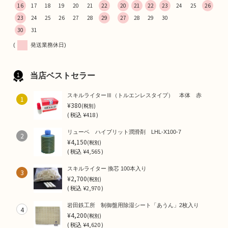
16
17
18
19
20
21
22
20
21
22
23
24
25
26
23
24
25
26
27
28
29
27
28
29
30
30
31
(
発送業務休日)
当店ベストセラー
スキルライターⅢ（トルエンレスタイプ） 本体 赤
1
¥380
(税別)
(
税込
¥418 )
リューベ ハイブリット潤滑剤 LHL-X100-7
2
¥4,150
(税別)
(
税込
¥4,565 )
スキルライター 換芯 100本入り
3
¥2,700
(税別)
(
税込
¥2,970 )
岩田鉄工所 制御盤用除湿シート「あうん」2枚入り
4
¥4,200
(税別)
(
税込
¥4,620 )