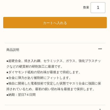
数量
商品説明
●超硬合金、焼き入れ鋼、セラミックス、ガラス、強化プラスチッ
クなどの硬質材の研削加工に最適です。
●ダイヤモンド砥粒の切れ味が最後まで持続します。
●台金に弾力があり被削材にフィットします。
●独自に開発した電着技術で安定した状態でヤスリ台金に強固に保
持されているため、最初の鋭い切れ味を最後まで保持します。
●納期：翌日?４日間