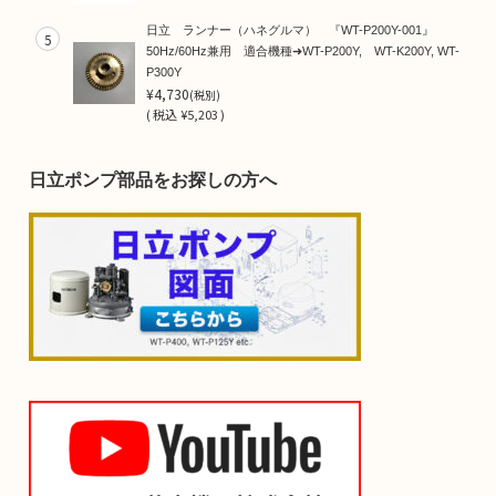
日立 ランナー（ハネグルマ） 『WT-P200Y-001』
5
50Hz/60Hz兼用 適合機種➜WT-P200Y, WT-K200Y, WT-
P300Y
¥4,730
(税別)
(
税込
¥5,203 )
日立ポンプ部品をお探しの方へ