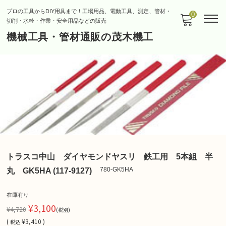
プロの工具からDIY用具まで！工場用品、電動工具、測定、管材・
0
切削・水栓・作業・安全用品などの販売
機械工具・管材通販の茂木機工
トラスコ中山 ダイヤモンドヤスリ 鉄工用 5本組 半
780-GK5HA
丸 GK5HA (117-9127)
在庫有り
¥3,100
¥4,720
(税別)
(
¥3,410 )
税込