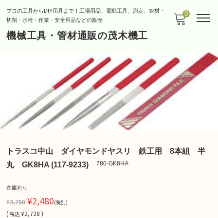
プロの工具からDIY用具まで！工場用品、電動工具、測定、管材・
0
切削・水栓・作業・安全用品などの販売
機械工具・管材通販の茂木機工
トラスコ中山 ダイヤモンドヤスリ 鉄工用 8本組 半
780-GK8HA
丸 GK8HA (117-9233)
在庫有り
¥2,480
¥3,780
(税別)
(
¥2,728 )
税込