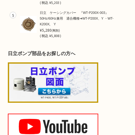
(
税込
¥5,203 )
日立 ケーシングカバー 『WT-P200X-003』
5
50Hz/60Hz兼用 適合機種➜WT-P200X、Y ・WT-
K200X, Y
¥5,280
(税別)
(
税込
¥5,808 )
日立ポンプ部品をお探しの方へ