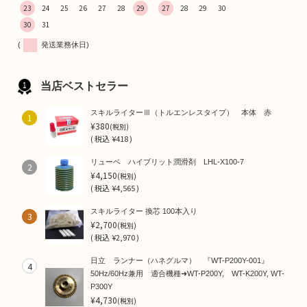
23
24
25
26
27
28
29
27
28
29
30
30
31
(
発送業務休日)
当店ベストセラー
スキルライターⅢ（トルエンレスタイプ） 本体 赤
1
¥380
(税別)
(
税込
¥418 )
リューベ ハイブリット潤滑剤 LHL-X100-7
2
¥4,150
(税別)
(
税込
¥4,565 )
スキルライター 換芯 100本入り
3
¥2,700
(税別)
(
税込
¥2,970 )
日立 ランナー（ハネグルマ） 『WT-P200Y-001』
4
50Hz/60Hz兼用 適合機種➜WT-P200Y, WT-K200Y, WT-
P300Y
¥4,730
(税別)