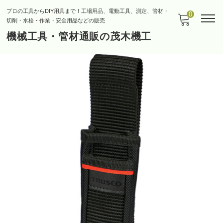
プロの工具からDIY用具まで！工場用品、電動工具、測定、管材・
0
切削・水栓・作業・安全用品などの販売
機械工具・管材通販の茂木機工