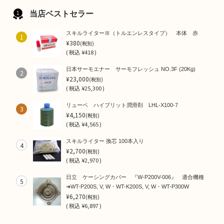
当店ベストセラー
スキルライターⅢ（トルエンレスタイプ） 本体 赤
1
¥380
(税別)
(
税込
¥418 )
日本サーモエナー サーモフレッシュ NO.3F (20Kg)
2
¥23,000
(税別)
(
税込
¥25,300 )
リューベ ハイブリット潤滑剤 LHL-X100-7
3
¥4,150
(税別)
(
税込
¥4,565 )
スキルライター 換芯 100本入り
4
¥2,700
(税別)
(
税込
¥2,970 )
日立 ケーシングカバー 『W-P200V-006』 適合機種
5
➜WT-P200S, V, W・WT-K200S, V, W・WT-P300W
¥6,270
(税別)
(
税込
¥6,897 )