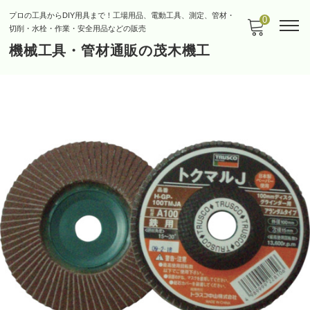
プロの工具からDIY用具まで！工場用品、電動工具、測定、管材・
0
切削・水栓・作業・安全用品などの販売
機械工具・管材通販の茂木機工