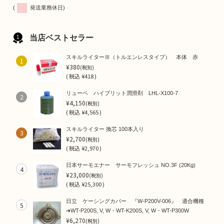
(
発送業務休日)
当店ベストセラー
スキルライターⅢ（トルエンレスタイプ） 本体 赤
1
¥380
(税別)
(
税込
¥418 )
リューベ ハイブリット潤滑剤 LHL-X100-7
2
¥4,150
(税別)
(
税込
¥4,565 )
スキルライター 換芯 100本入り
3
¥2,700
(税別)
(
税込
¥2,970 )
日本サーモエナー サーモフレッシュ NO.3F (20Kg)
4
¥23,000
(税別)
(
税込
¥25,300 )
日立 ケーシングカバー 『W-P200V-006』 適合機種
5
➜WT-P200S, V, W・WT-K200S, V, W・WT-P300W
¥6,270
(税別)