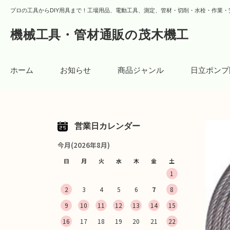
プロの工具からDIY用具まで！工場用品、電動工具、測定、管材・切削・水栓・作業・
機械工具・管材通販の茂木機工
ホーム
お知らせ
商品ジャンル
日立ポンプ
営業日カレンダー
今月(2026年8月)
日
月
火
水
木
金
土
1
2
3
4
5
6
7
8
9
10
11
12
13
14
15
16
17
18
19
20
21
22