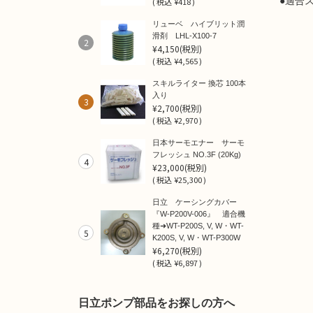
●適合
(
税込
¥418 )
リューベ ハイブリット潤
滑剤 LHL-X100-7
2
¥4,150
(税別)
(
税込
¥4,565 )
スキルライター 換芯 100本
入り
3
¥2,700
(税別)
(
税込
¥2,970 )
日本サーモエナー サーモ
フレッシュ NO.3F (20Kg)
4
¥23,000
(税別)
(
税込
¥25,300 )
日立 ケーシングカバー
『W-P200V-006』 適合機
種➜WT-P200S, V, W・WT-
5
K200S, V, W・WT-P300W
¥6,270
(税別)
(
税込
¥6,897 )
日立ポンプ部品をお探しの方へ