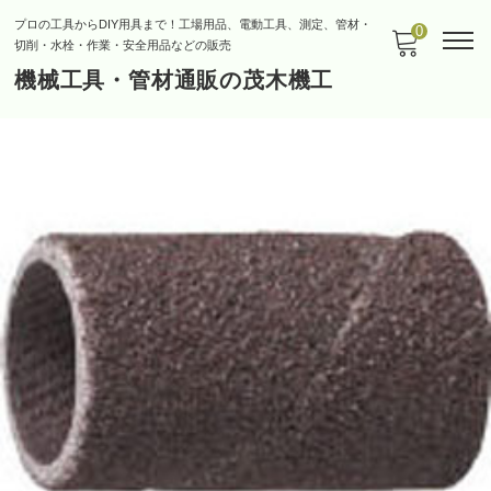
プロの工具からDIY用具まで！工場用品、電動工具、測定、管材・
0
切削・水栓・作業・安全用品などの販売
機械工具・管材通販の茂木機工