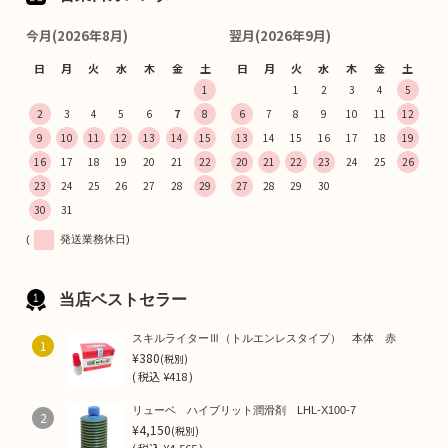
今月(2026年8月)
翌月(2026年9月)
日
月
火
水
木
金
土
日
月
火
水
木
金
土
1
1
2
3
4
5
2
3
4
5
6
7
8
6
7
8
9
10
11
12
9
10
11
12
13
14
15
13
14
15
16
17
18
19
16
17
18
19
20
21
22
20
21
22
23
24
25
26
23
24
25
26
27
28
29
27
28
29
30
30
31
(
発送業務休日)
当店ベストセラー
スキルライターⅢ（トルエンレスタイプ） 本体 赤
1
¥380
(税別)
(
税込
¥418 )
リューベ ハイブリット潤滑剤 LHL-X100-7
2
¥4,150
(税別)