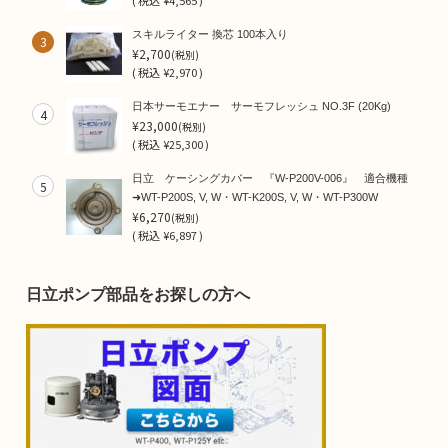
(
税込
¥4,565 )
スキルライター 換芯 100本入り
3
¥2,700
(税別)
(
税込
¥2,970 )
日本サーモエナー サーモフレッシュ NO.3F (20Kg)
4
¥23,000
(税別)
(
税込
¥25,300 )
日立 ケーシングカバー 『W-P200V-006』 適合機種
5
➜WT-P200S, V, W・WT-K200S, V, W・WT-P300W
¥6,270
(税別)
(
税込
¥6,897 )
日立ポンプ部品をお探しの方へ