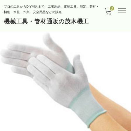
プロの工具からDIY用具まで！工場用品、電動工具、測定、管材・
0
切削・水栓・作業・安全用品などの販売
機械工具・管材通販の茂木機工