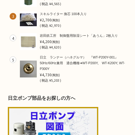
(
税込
¥4,565 )
スキルライター 換芯 100本入り
3
¥2,700
(税別)
(
税込
¥2,970 )
岩田鉄工所 制御盤用除湿シート「あうん」2枚入り
4
¥4,200
(税別)
(
税込
¥4,620 )
日立 ランナー（ハネグルマ） 『WT-P200Y-001』
5
50Hz/60Hz兼用 適合機種➜WT-P200Y, WT-K200Y, WT-
P300Y
¥4,730
(税別)
(
税込
¥5,203 )
日立ポンプ部品をお探しの方へ