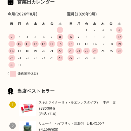
営業日カレンダー
今月(2026年8月)
翌月(2026年9月)
日
月
火
水
木
金
土
日
月
火
水
木
金
土
1
1
2
3
4
5
2
3
4
5
6
7
8
6
7
8
9
10
11
12
9
10
11
12
13
14
15
13
14
15
16
17
18
19
16
17
18
19
20
21
22
20
21
22
23
24
25
26
23
24
25
26
27
28
29
27
28
29
30
30
31
(
発送業務休日)
当店ベストセラー
スキルライターⅢ（トルエンレスタイプ） 本体 赤
1
¥380
(税別)
(
税込
¥418 )
リューベ ハイブリット潤滑剤 LHL-X100-7
2
¥4,150
(税別)