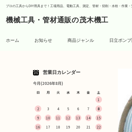
プロの工具からDIY用具まで！工場用品、電動工具、測定、管材・切削・水栓・作業・
機械工具・管材通販の茂木機工
ホーム
お知らせ
商品ジャンル
日立ポンプ
営業日カレンダー
今月(2026年8月)
日
月
火
水
木
金
土
1
2
3
4
5
6
7
8
9
10
11
12
13
14
15
16
17
18
19
20
21
22