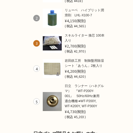
(
税込
¥418 )
リューベ ハイブリット潤
滑剤 LHL-X100-7
2
¥4,150
(税別)
(
税込
¥4,565 )
スキルライター 換芯 100本
入り
3
¥2,700
(税別)
(
税込
¥2,970 )
岩田鉄工所 制御盤用除湿
シート「あうん」2枚入り
4
¥4,200
(税別)
(
税込
¥4,620 )
日立 ランナー（ハネグル
マ） 『WT-P200Y-
001』 50Hz/60Hz兼用
5
適合機種➜WT-P200Y,
WT-K200Y, WT-P300Y
¥4,730
(税別)
(
税込
¥5,203 )