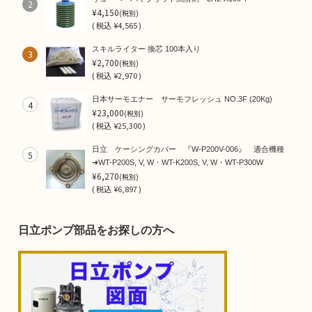
2
¥4,150
(税別)
(
税込
¥4,565 )
スキルライター 換芯 100本入り
3
¥2,700
(税別)
(
税込
¥2,970 )
日本サーモエナー サーモフレッシュ NO.3F (20Kg)
4
¥23,000
(税別)
(
税込
¥25,300 )
日立 ケーシングカバー 『W-P200V-006』 適合機種
5
➜WT-P200S, V, W・WT-K200S, V, W・WT-P300W
¥6,270
(税別)
(
税込
¥6,897 )
日立ポンプ部品をお探しの方へ