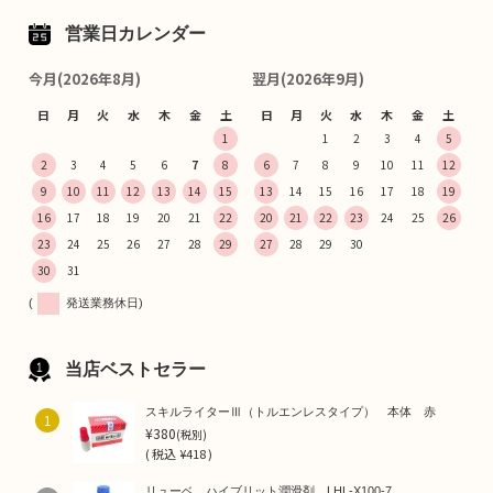
営業日カレンダー
今月(2026年8月)
翌月(2026年9月)
日
月
火
水
木
金
土
日
月
火
水
木
金
土
1
1
2
3
4
5
2
3
4
5
6
7
8
6
7
8
9
10
11
12
9
10
11
12
13
14
15
13
14
15
16
17
18
19
16
17
18
19
20
21
22
20
21
22
23
24
25
26
23
24
25
26
27
28
29
27
28
29
30
30
31
(
発送業務休日)
当店ベストセラー
スキルライターⅢ（トルエンレスタイプ） 本体 赤
1
¥380
(税別)
(
税込
¥418 )
リューベ ハイブリット潤滑剤 LHL-X100-7