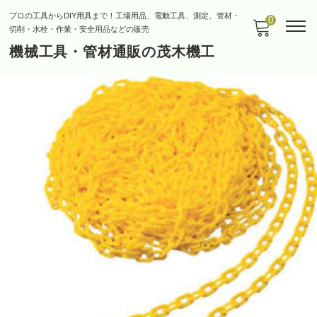
プロの工具からDIY用具まで！工場用品、電動工具、測定、管材・
0
切削・水栓・作業・安全用品などの販売
機械工具・管材通販の茂木機工