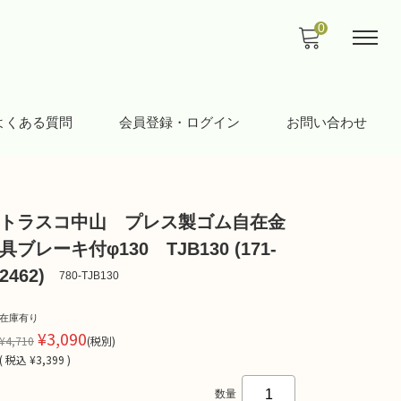
0
よくある質問
会員登録・ログイン
お問い合わせ
トラスコ中山 プレス製ゴム自在金
具ブレーキ付φ130 TJB130 (171-
2462)
780-TJB130
在庫有り
¥3,090
¥4,710
(税別)
(
税込
¥3,399 )
数量