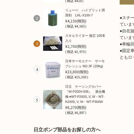
(
税込
¥418 )
リューベ ハイブリット潤
滑剤 LHL-X100-7
●スチ
2
¥4,150
(税別)
ていま
(
税込
¥4,565 )
●自在
スキルライター 換芯 100本
ていま
入り
3
●車輪
¥2,700
(税別)
●固定
(
税込
¥2,970 )
ともロ
日本サーモエナー サーモ
フレッシュ NO.3F (20Kg)
4
¥23,000
(税別)
(
税込
¥25,300 )
日立 ケーシングカバー
『W-P200V-006』 適合機
種➜WT-P200S, V, W・WT-
5
K200S, V, W・WT-P300W
¥6,270
(税別)
(
税込
¥6,897 )
日立ポンプ部品をお探しの方へ