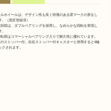
ールホイールは、デザイン性も良く特徴のある星マークの形をし
す。（意匠登録済）
旋回部は、ダブルベアリングを採用し、なめらかな回転を実現し
す。
回転部はコマーシャルベアリング入りで耐久性に優れています。
車のストッパー付。自在ストッパー付キャスターと併用すると4輪
ックされます。