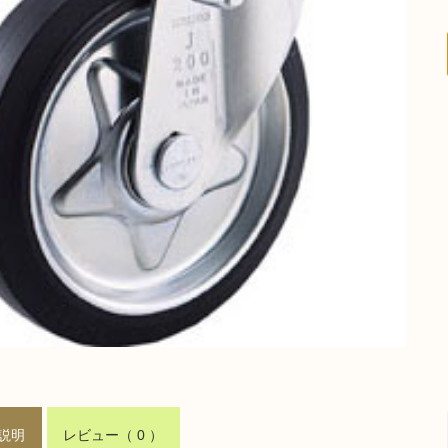
説明
レビュー
（ 0 ）