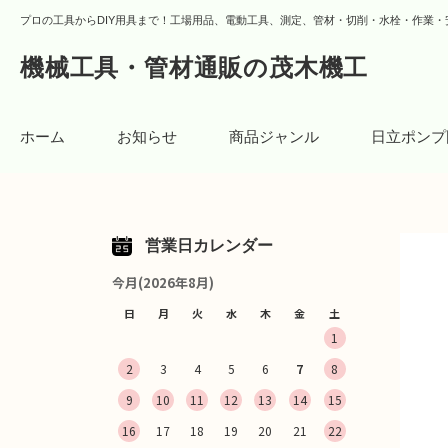
プロの工具からDIY用具まで！工場用品、電動工具、測定、管材・切削・水栓・作業・
機械工具・管材通販の茂木機工
ホーム
お知らせ
商品ジャンル
日立ポンプ
営業日カレンダー
今月(2026年8月)
日
月
火
水
木
金
土
1
2
3
4
5
6
7
8
9
10
11
12
13
14
15
16
17
18
19
20
21
22