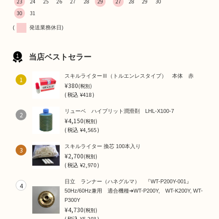
23
24
25
26
27
28
29
27
28
29
30
30
31
(
発送業務休日)
当店ベストセラー
スキルライターⅢ（トルエンレスタイプ） 本体 赤
1
¥380
(税別)
(
税込
¥418 )
リューベ ハイブリット潤滑剤 LHL-X100-7
2
¥4,150
(税別)
(
税込
¥4,565 )
スキルライター 換芯 100本入り
3
¥2,700
(税別)
(
税込
¥2,970 )
日立 ランナー（ハネグルマ） 『WT-P200Y-001』
4
50Hz/60Hz兼用 適合機種➜WT-P200Y, WT-K200Y, WT-
P300Y
¥4,730
(税別)
(
税込
¥5,203 )