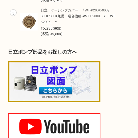
日立 ケーシングカバー 『WT-P200X-003』
5
50Hz/60Hz兼用 適合機種➜WT-P200X、Y ・WT-
K200X, Y
¥5,280
(税別)
(
税込
¥5,808 )
日立ポンプ部品をお探しの方へ