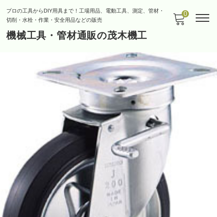
プロの工具からDIY用具まで！工場用品、電動工具、測定、管材・
0
切削・水栓・作業・安全用品などの販売
機械工具・管材通販の茂木機工