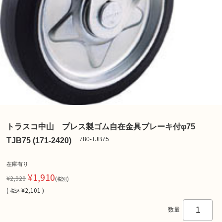
トラスコ中山 プレス製ゴム自在金具ブレーキ付φ75
780-TJB75
TJB75 (171-2420)
在庫有り
¥1,910
¥2,920
(税別)
(
¥2,101 )
税込
数量