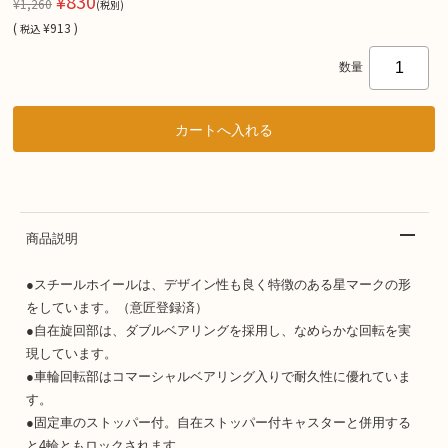
¥830
¥1,260
(税別)
(
¥913 )
税込
数量
商品説明
●スチールホイールは、デザイン性も良く特徴のある星マークの形
をしています。（意匠登録済）
●自在旋回部は、ダブルベアリングを採用し、なめらかな回転を実
現しています。
●車輪回転部はコマーシャルベアリング入りで耐久性に優れていま
す。
●固定車のストッパー付。自在ストッパー付キャスターと併用する
と4輪ともロックされます。