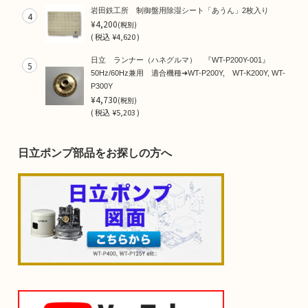
岩田鉄工所 制御盤用除湿シート「あうん」2枚入り
4
¥4,200
(税別)
(
税込
¥4,620 )
日立 ランナー（ハネグルマ） 『WT-P200Y-001』
5
50Hz/60Hz兼用 適合機種➜WT-P200Y, WT-K200Y, WT-
P300Y
¥4,730
(税別)
(
税込
¥5,203 )
日立ポンプ部品をお探しの方へ