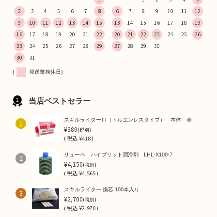
2
3
4
5
6
7
8
6
7
8
9
10
11
12
9
10
11
12
13
14
15
13
14
15
16
17
18
19
16
17
18
19
20
21
22
20
21
22
23
24
25
26
23
24
25
26
27
28
29
27
28
29
30
30
31
(
発送業務休日)
当店ベストセラー
スキルライターⅢ（トルエンレスタイプ） 本体 赤
1
¥380
(税別)
(
税込
¥418 )
リューベ ハイブリット潤滑剤 LHL-X100-7
2
¥4,150
(税別)
(
税込
¥4,565 )
スキルライター 換芯 100本入り
3
¥2,700
(税別)
(
税込
¥2,970 )