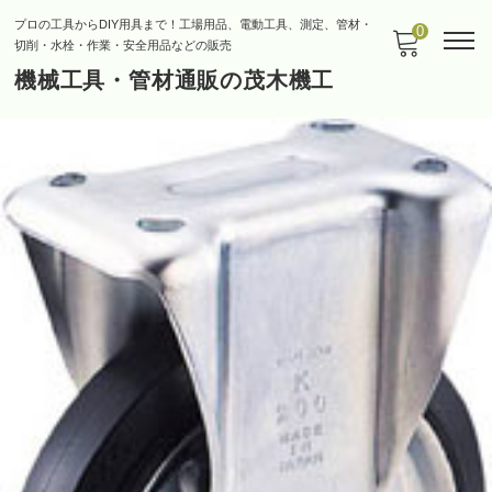
プロの工具からDIY用具まで！工場用品、電動工具、測定、管材・
0
切削・水栓・作業・安全用品などの販売
機械工具・管材通販の茂木機工