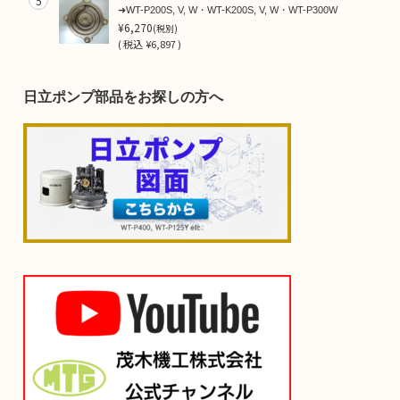
5
➜WT-P200S, V, W・WT-K200S, V, W・WT-P300W
¥6,270
(税別)
(
税込
¥6,897 )
日立ポンプ部品をお探しの方へ