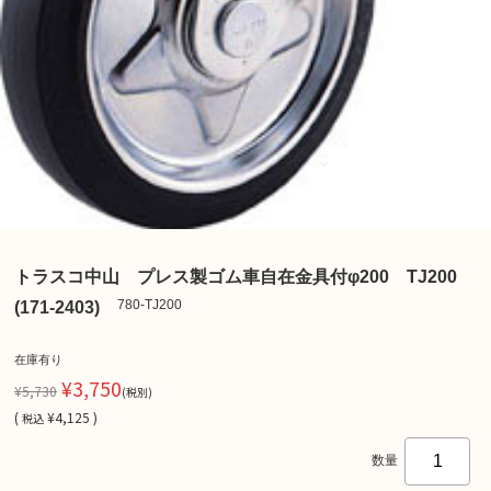
トラスコ中山 プレス製ゴム車自在金具付φ200 TJ200
780-TJ200
(171-2403)
在庫有り
¥3,750
¥5,730
(税別)
(
¥4,125 )
税込
数量