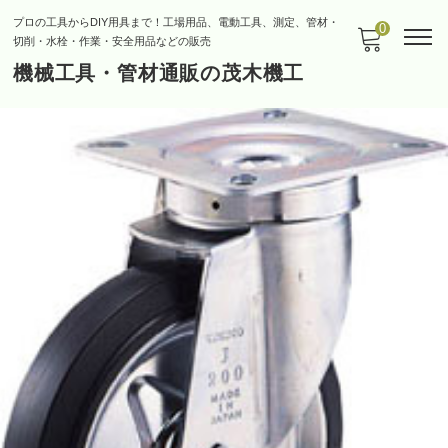
プロの工具からDIY用具まで！工場用品、電動工具、測定、管材・
0
切削・水栓・作業・安全用品などの販売
機械工具・管材通販の茂木機工