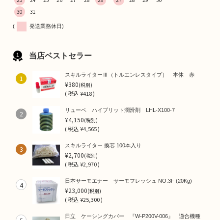
30
31
(
発送業務休日)
当店ベストセラー
スキルライターⅢ（トルエンレスタイプ） 本体 赤
1
¥380
(税別)
(
税込
¥418 )
リューベ ハイブリット潤滑剤 LHL-X100-7
2
¥4,150
(税別)
(
税込
¥4,565 )
スキルライター 換芯 100本入り
3
¥2,700
(税別)
(
税込
¥2,970 )
日本サーモエナー サーモフレッシュ NO.3F (20Kg)
4
¥23,000
(税別)
(
税込
¥25,300 )
日立 ケーシングカバー 『W-P200V-006』 適合機種