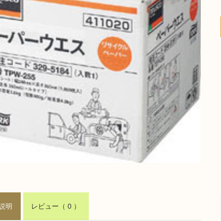
説明
レビュー
（ 0 ）