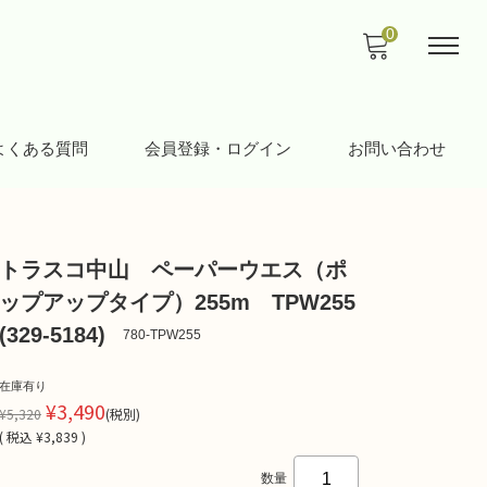
0
よくある質問
会員登録・ログイン
お問い合わせ
トラスコ中山 ペーパーウエス（ポ
ップアップタイプ）255m TPW255
(329-5184)
780-TPW255
在庫有り
¥3,490
¥5,320
(税別)
(
税込
¥3,839 )
数量