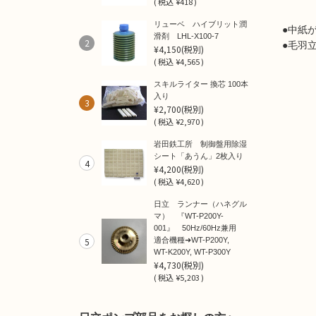
(
税込
¥418 )
リューベ ハイブリット潤
●中紙
滑剤 LHL-X100-7
2
●毛羽
¥4,150
(税別)
(
税込
¥4,565 )
スキルライター 換芯 100本
入り
3
¥2,700
(税別)
(
税込
¥2,970 )
岩田鉄工所 制御盤用除湿
シート「あうん」2枚入り
4
¥4,200
(税別)
(
税込
¥4,620 )
日立 ランナー（ハネグル
マ） 『WT-P200Y-
001』 50Hz/60Hz兼用
5
適合機種➜WT-P200Y,
WT-K200Y, WT-P300Y
¥4,730
(税別)
(
税込
¥5,203 )