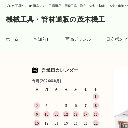
プロの工具からDIY用具まで！工場用品、電動工具、測定、管材・切削・水栓・作業・
機械工具・管材通販の茂木機工
ホーム
お知らせ
商品ジャンル
日立ポンプ
営業日カレンダー
今月(2026年8月)
日
月
火
水
木
金
土
1
2
3
4
5
6
7
8
9
10
11
12
13
14
15
16
17
18
19
20
21
22