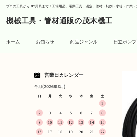
プロの工具からDIY用具まで！工場用品、電動工具、測定、管材・切削・水栓・作業・
機械工具・管材通販の茂木機工
ホーム
お知らせ
商品ジャンル
日立ポンプ
営業日カレンダー
今月(2026年8月)
日
月
火
水
木
金
土
1
2
3
4
5
6
7
8
9
10
11
12
13
14
15
16
17
18
19
20
21
22