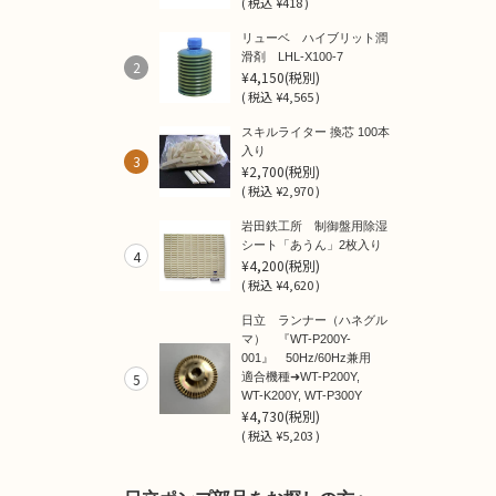
(
税込
¥418 )
リューベ ハイブリット潤
滑剤 LHL-X100-7
2
¥4,150
(税別)
(
税込
¥4,565 )
スキルライター 換芯 100本
入り
3
¥2,700
(税別)
(
税込
¥2,970 )
岩田鉄工所 制御盤用除湿
シート「あうん」2枚入り
4
¥4,200
(税別)
(
税込
¥4,620 )
日立 ランナー（ハネグル
マ） 『WT-P200Y-
001』 50Hz/60Hz兼用
5
適合機種➜WT-P200Y,
WT-K200Y, WT-P300Y
¥4,730
(税別)
(
税込
¥5,203 )