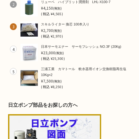
リューベ ハイブリット潤滑剤 LHL-X100-7
2
¥4,150
(税別)
(
税込
¥4,565 )
スキルライター 換芯 100本入り
3
¥2,700
(税別)
(
税込
¥2,970 )
日本サーモエナー サーモフレッシュ NO.3F (20Kg)
4
¥23,000
(税別)
(
税込
¥25,300 )
三浦工業 カマトール 軟水器用イオン交換樹脂再生塩
5
10Kg×2
¥7,500
(税別)
(
税込
¥8,250 )
日立ポンプ部品をお探しの方へ