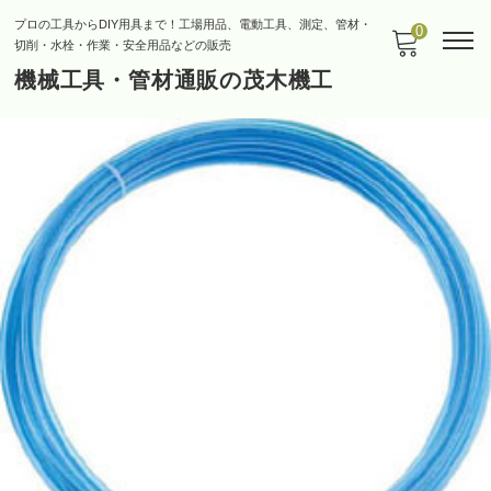
プロの工具からDIY用具まで！工場用品、電動工具、測定、管材・
0
切削・水栓・作業・安全用品などの販売
機械工具・管材通販の茂木機工