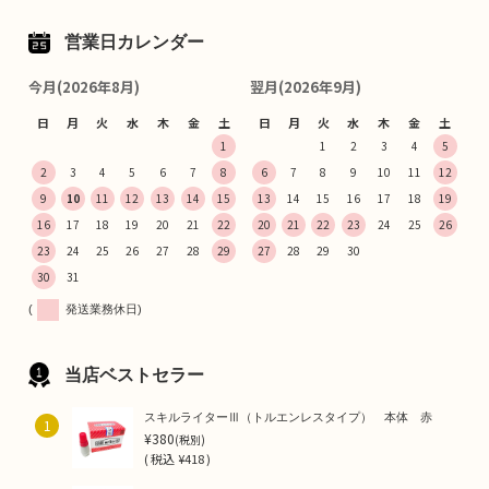
営業日カレンダー
今月(2026年8月)
翌月(2026年9月)
日
月
火
水
木
金
土
日
月
火
水
木
金
土
1
1
2
3
4
5
2
3
4
5
6
7
8
6
7
8
9
10
11
12
9
10
11
12
13
14
15
13
14
15
16
17
18
19
16
17
18
19
20
21
22
20
21
22
23
24
25
26
23
24
25
26
27
28
29
27
28
29
30
30
31
(
発送業務休日)
当店ベストセラー
スキルライターⅢ（トルエンレスタイプ） 本体 赤
1
¥380
(税別)
(
税込
¥418 )