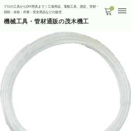
プロの工具からDIY用具まで！工場用品、電動工具、測定、管材・
0
切削・水栓・作業・安全用品などの販売
機械工具・管材通販の茂木機工