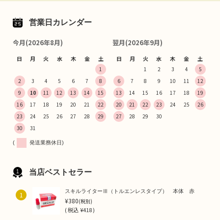
営業日カレンダー
今月(2026年8月)
翌月(2026年9月)
日
月
火
水
木
金
土
日
月
火
水
木
金
土
1
1
2
3
4
5
2
3
4
5
6
7
8
6
7
8
9
10
11
12
9
10
11
12
13
14
15
13
14
15
16
17
18
19
16
17
18
19
20
21
22
20
21
22
23
24
25
26
23
24
25
26
27
28
29
27
28
29
30
30
31
(
発送業務休日)
当店ベストセラー
スキルライターⅢ（トルエンレスタイプ） 本体 赤
1
¥380
(税別)
(
税込
¥418 )