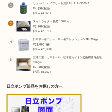
リューベ ハイブリット潤滑剤 LHL-X100-7
2
¥4,150
(税別)
(
税込
¥4,565 )
スキルライター 換芯 100本入り
3
¥2,700
(税別)
(
税込
¥2,970 )
日本サーモエナー サーモフレッシュ NO.3F (20Kg)
4
¥23,000
(税別)
(
税込
¥25,300 )
三浦工業 カマトール 軟水器用イオン交換樹脂再生塩
5
10Kg×2
¥7,500
(税別)
(
税込
¥8,250 )
日立ポンプ部品をお探しの方へ