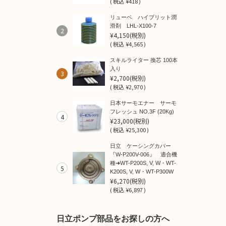
(
税込
¥418 )
リューベ ハイブリット潤
滑剤 LHL-X100-7
2
¥4,150
(税別)
(
税込
¥4,565 )
スキルライター 換芯 100本
入り
3
¥2,700
(税別)
(
税込
¥2,970 )
日本サーモエナー サーモ
フレッシュ NO.3F (20Kg)
4
¥23,000
(税別)
(
税込
¥25,300 )
日立 ケーシングカバー
『W-P200V-006』 適合機
種➜WT-P200S, V, W・WT-
5
K200S, V, W・WT-P300W
¥6,270
(税別)
(
税込
¥6,897 )
日立ポンプ部品をお探しの方へ