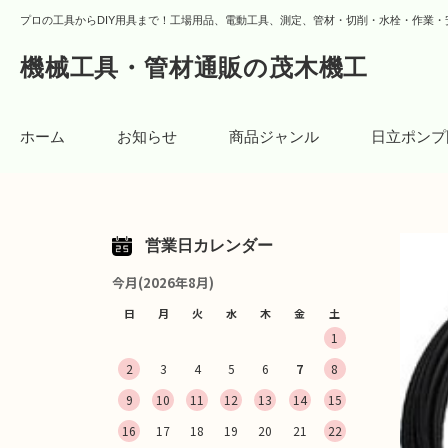
プロの工具からDIY用具まで！工場用品、電動工具、測定、管材・切削・水栓・作業・
機械工具・管材通販の茂木機工
ホーム
お知らせ
商品ジャンル
日立ポンプ
営業日カレンダー
今月(2026年8月)
日
月
火
水
木
金
土
1
2
3
4
5
6
7
8
9
10
11
12
13
14
15
16
17
18
19
20
21
22