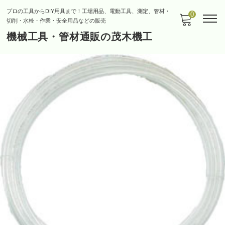
プロの工具からDIY用具まで！工場用品、電動工具、測定、管材・
0
切削・水栓・作業・安全用品などの販売
機械工具・管材通販の茂木機工