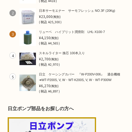
(
税込
¥418 )
日本サーモエナー サーモフレッシュ NO.3F (20Kg)
2
¥23,000
(税別)
(
税込
¥25,300 )
リューベ ハイブリット潤滑剤 LHL-X100-7
3
¥4,150
(税別)
(
税込
¥4,565 )
スキルライター 換芯 100本入り
4
¥2,700
(税別)
(
税込
¥2,970 )
日立 ケーシングカバー 『W-P200V-006』 適合機種
5
➜WT-P200S, V, W・WT-K200S, V, W・WT-P300W
¥6,270
(税別)
(
税込
¥6,897 )
日立ポンプ部品をお探しの方へ