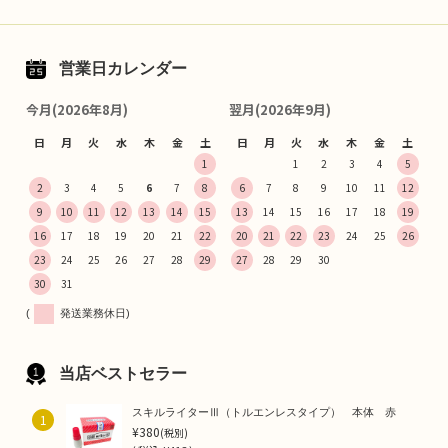
営業日カレンダー
今月(2026年8月)
翌月(2026年9月)
日
月
火
水
木
金
土
日
月
火
水
木
金
土
1
1
2
3
4
5
2
3
4
5
6
7
8
6
7
8
9
10
11
12
9
10
11
12
13
14
15
13
14
15
16
17
18
19
16
17
18
19
20
21
22
20
21
22
23
24
25
26
23
24
25
26
27
28
29
27
28
29
30
30
31
(
発送業務休日)
当店ベストセラー
スキルライターⅢ（トルエンレスタイプ） 本体 赤
1
¥380
(税別)