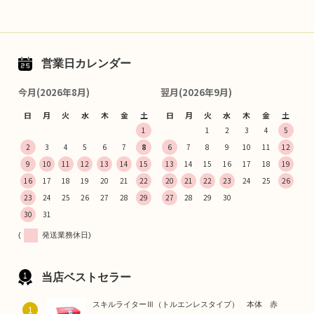
営業日カレンダー
今月(2026年8月)
翌月(2026年9月)
日
月
火
水
木
金
土
日
月
火
水
木
金
土
1
1
2
3
4
5
2
3
4
5
6
7
8
6
7
8
9
10
11
12
9
10
11
12
13
14
15
13
14
15
16
17
18
19
16
17
18
19
20
21
22
20
21
22
23
24
25
26
23
24
25
26
27
28
29
27
28
29
30
30
31
(
発送業務休日)
当店ベストセラー
スキルライターⅢ（トルエンレスタイプ） 本体 赤
1