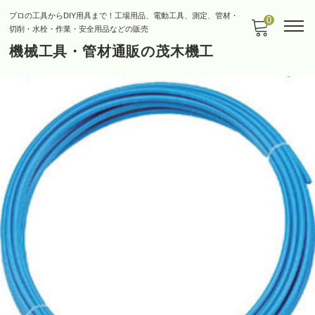
プロの工具からDIY用具まで！工場用品、電動工具、測定、管材・
0
切削・水栓・作業・安全用品などの販売
機械工具・管材通販の茂木機工