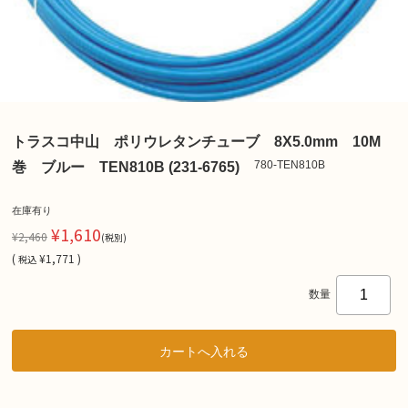
トラスコ中山 ポリウレタンチューブ 8X5.0mm 10M
780-TEN810B
巻 ブルー TEN810B (231-6765)
在庫有り
¥1,610
¥2,460
(税別)
(
¥1,771 )
税込
数量