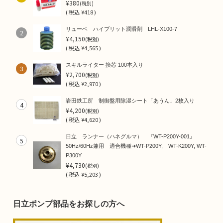
¥380
(税別)
(
税込
¥418 )
リューベ ハイブリット潤滑剤 LHL-X100-7
2
¥4,150
(税別)
(
税込
¥4,565 )
スキルライター 換芯 100本入り
3
¥2,700
(税別)
(
税込
¥2,970 )
岩田鉄工所 制御盤用除湿シート「あうん」2枚入り
4
¥4,200
(税別)
(
税込
¥4,620 )
日立 ランナー（ハネグルマ） 『WT-P200Y-001』
5
50Hz/60Hz兼用 適合機種➜WT-P200Y, WT-K200Y, WT-
P300Y
¥4,730
(税別)
(
税込
¥5,203 )
日立ポンプ部品をお探しの方へ