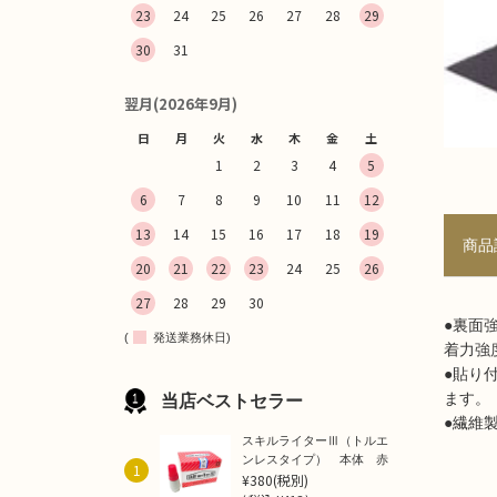
23
24
25
26
27
28
29
30
31
翌月(2026年9月)
日
月
火
水
木
金
土
1
2
3
4
5
6
7
8
9
10
11
12
13
14
15
16
17
18
19
商品
20
21
22
23
24
25
26
27
28
29
30
●裏面
(
発送業務休日)
着力強
●貼り
ます。
当店ベストセラー
●繊維
スキルライターⅢ（トルエ
ンレスタイプ） 本体 赤
1
¥380
(税別)