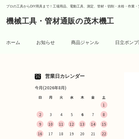
プロの工具からDIY用具まで！工場用品、電動工具、測定、管材・切削・水栓・作業・
機械工具・管材通販の茂木機工
ホーム
お知らせ
商品ジャンル
日立ポンプ
営業日カレンダー
今月(2026年8月)
日
月
火
水
木
金
土
1
2
3
4
5
6
7
8
9
10
11
12
13
14
15
16
17
18
19
20
21
22