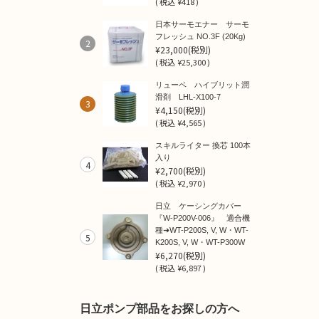
(
税込
¥418 )
日本サーモエナー サーモ
フレッシュ NO.3F (20Kg)
2
¥23,000
(税別)
(
税込
¥25,300 )
リューベ ハイブリット潤
滑剤 LHL-X100-7
3
¥4,150
(税別)
(
税込
¥4,565 )
スキルライター 換芯 100本
入り
4
¥2,700
(税別)
(
税込
¥2,970 )
日立 ケーシングカバー
『W-P200V-006』 適合機
種➜WT-P200S, V, W・WT-
5
K200S, V, W・WT-P300W
¥6,270
(税別)
(
税込
¥6,897 )
日立ポンプ部品をお探しの方へ