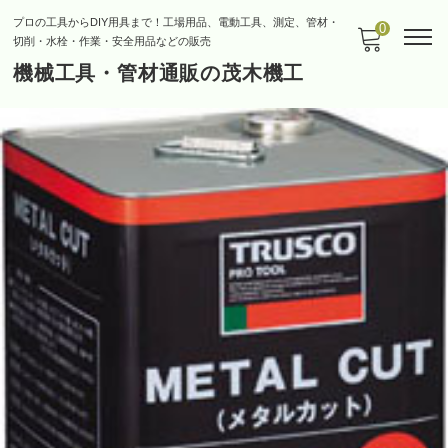
プロの工具からDIY用具まで！工場用品、電動工具、測定、管材・
0
切削・水栓・作業・安全用品などの販売
機械工具・管材通販の茂木機工