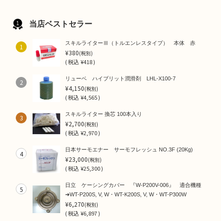
当店ベストセラー
スキルライターⅢ（トルエンレスタイプ） 本体 赤
1
¥380
(税別)
(
税込
¥418 )
リューベ ハイブリット潤滑剤 LHL-X100-7
2
¥4,150
(税別)
(
税込
¥4,565 )
スキルライター 換芯 100本入り
3
¥2,700
(税別)
(
税込
¥2,970 )
日本サーモエナー サーモフレッシュ NO.3F (20Kg)
4
¥23,000
(税別)
(
税込
¥25,300 )
日立 ケーシングカバー 『W-P200V-006』 適合機種
5
➜WT-P200S, V, W・WT-K200S, V, W・WT-P300W
¥6,270
(税別)
(
税込
¥6,897 )