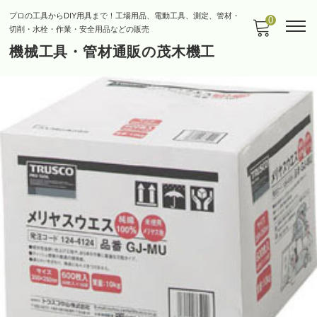
プロの工具からDIY用具まで！工場用品、電動工具、測定、管材・
0
切削・水栓・作業・安全用品などの販売
機械工具・管材通販の茂木機工