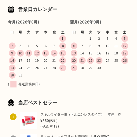
営業日カレンダー
今月(2026年8月)
翌月(2026年9月)
日
月
火
水
木
金
土
日
月
火
水
木
金
土
1
1
2
3
4
5
2
3
4
5
6
7
8
6
7
8
9
10
11
12
9
10
11
12
13
14
15
13
14
15
16
17
18
19
16
17
18
19
20
21
22
20
21
22
23
24
25
26
23
24
25
26
27
28
29
27
28
29
30
30
31
(
発送業務休日)
当店ベストセラー
スキルライターⅢ（トルエンレスタイプ） 本体 赤
1
¥380
(税別)
(
税込
¥418 )
リューベ ハイブリット潤滑剤 LHL-X100-7