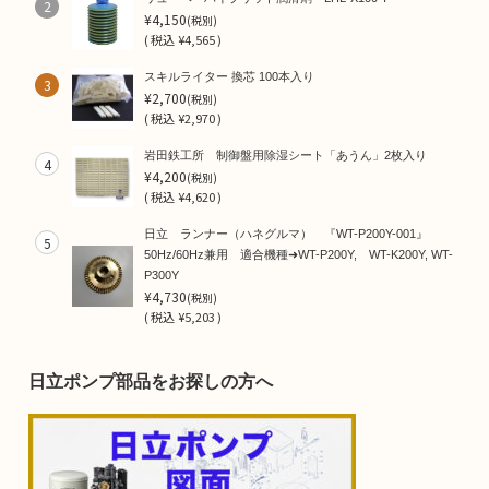
2
¥4,150
(税別)
(
税込
¥4,565 )
スキルライター 換芯 100本入り
3
¥2,700
(税別)
(
税込
¥2,970 )
岩田鉄工所 制御盤用除湿シート「あうん」2枚入り
4
¥4,200
(税別)
(
税込
¥4,620 )
日立 ランナー（ハネグルマ） 『WT-P200Y-001』
5
50Hz/60Hz兼用 適合機種➜WT-P200Y, WT-K200Y, WT-
P300Y
¥4,730
(税別)
(
税込
¥5,203 )
日立ポンプ部品をお探しの方へ