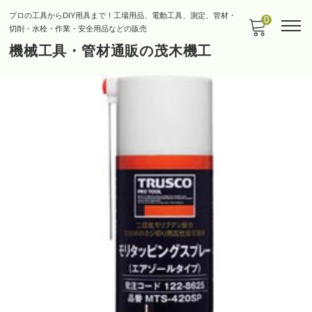
プロの工具からDIY用具まで！工場用品、電動工具、測定、管材・
0
切削・水栓・作業・安全用品などの販売
機械工具・管材通販の茂木機工