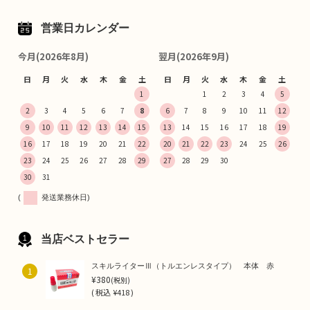
営業日カレンダー
今月(2026年8月)
翌月(2026年9月)
日
月
火
水
木
金
土
日
月
火
水
木
金
土
1
1
2
3
4
5
2
3
4
5
6
7
8
6
7
8
9
10
11
12
9
10
11
12
13
14
15
13
14
15
16
17
18
19
16
17
18
19
20
21
22
20
21
22
23
24
25
26
23
24
25
26
27
28
29
27
28
29
30
30
31
(
発送業務休日)
当店ベストセラー
スキルライターⅢ（トルエンレスタイプ） 本体 赤
1
¥380
(税別)
(
税込
¥418 )