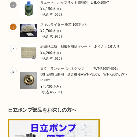
リューベ ハイブリット潤滑剤 LHL-X100-7
2
¥4,150
(税別)
(
税込
¥4,565 )
スキルライター 換芯 100本入り
3
¥2,700
(税別)
(
税込
¥2,970 )
岩田鉄工所 制御盤用除湿シート「あうん」2枚入り
4
¥4,200
(税別)
(
税込
¥4,620 )
日立 ランナー（ハネグルマ） 『WT-P200Y-001』
5
50Hz/60Hz兼用 適合機種➜WT-P200Y, WT-K200Y, WT-
P300Y
¥4,730
(税別)
(
税込
¥5,203 )
日立ポンプ部品をお探しの方へ