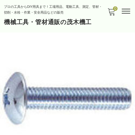
プロの工具からDIY用具まで！工場用品、電動工具、測定、管材・
0
切削・水栓・作業・安全用品などの販売
機械工具・管材通販の茂木機工