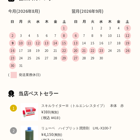
今月(2026年8月)
翌月(2026年9月)
日
月
火
水
木
金
土
日
月
火
水
木
金
土
1
1
2
3
4
5
2
3
4
5
6
7
8
6
7
8
9
10
11
12
9
10
11
12
13
14
15
13
14
15
16
17
18
19
16
17
18
19
20
21
22
20
21
22
23
24
25
26
23
24
25
26
27
28
29
27
28
29
30
30
31
(
発送業務休日)
当店ベストセラー
スキルライターⅢ（トルエンレスタイプ） 本体 赤
1
¥380
(税別)
(
税込
¥418 )
リューベ ハイブリット潤滑剤 LHL-X100-7
2
¥4,150
(税別)