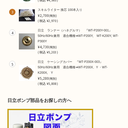
(
税込
¥4,565 )
スキルライター 換芯 100本入り
3
¥2,700
(税別)
(
税込
¥2,970 )
日立 ランナー（ハネグルマ） 『WT-P200Y-001』
4
50Hz/60Hz兼用 適合機種➜WT-P200Y, WT-K200Y, WT-
P300Y
¥4,730
(税別)
(
税込
¥5,203 )
日立 ケーシングカバー 『WT-P200X-003』
5
50Hz/60Hz兼用 適合機種➜WT-P200X、Y ・WT-
K200X, Y
¥5,280
(税別)
(
税込
¥5,808 )
日立ポンプ部品をお探しの方へ