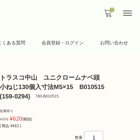
0
よくある質問
会員登録・ログイン
お問い合わせ
トラスコ中山 ユニクロームナベ頭
小ねじ130個入寸法M5×15 B010515
(159-0294)
780-B010515
在庫有り
¥620
¥950
(税別)
(
税込
¥682 )
数量