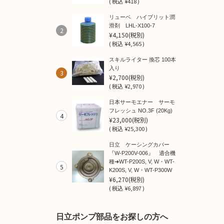
(
税込
¥418 )
リューベ ハイブリット潤
滑剤 LHL-X100-7
2
¥4,150
(税別)
(
税込
¥4,565 )
スキルライター 換芯 100本
入り
3
¥2,700
(税別)
(
税込
¥2,970 )
日本サーモエナー サーモ
フレッシュ NO.3F (20Kg)
4
¥23,000
(税別)
(
税込
¥25,300 )
日立 ケーシングカバー
『W-P200V-006』 適合機
種➜WT-P200S, V, W・WT-
5
K200S, V, W・WT-P300W
¥6,270
(税別)
(
税込
¥6,897 )
日立ポンプ部品をお探しの方へ