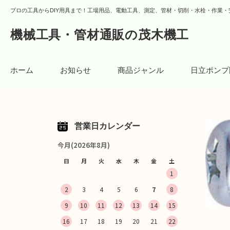
プロの工具からDIY用具まで！工場用品、電動工具、測定、管材・切削・水栓・作業・
機械工具・管材通販の茂木機工
ホーム
お知らせ
商品ジャンル
日立ポンプ
営業日カレンダー
今月(2026年8月)
日
月
火
水
木
金
土
1
2
3
4
5
6
7
8
9
10
11
12
13
14
15
16
17
18
19
20
21
22