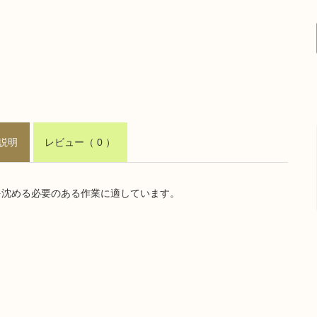
説明
レビュー
（ 0 ）
を沈める必要のある作業に適しています。