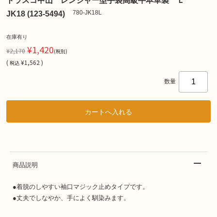
トラスコ中山 レンジャー型手袋高級牛本革製 Ｌ
780-JK18L
JK18 (123-5494)
在庫有り
¥1,420
¥2,170
(税別)
(
¥1,562 )
税込
数量
商品説明
●着脱のしやすい袖口マジック止めタイプです。
●丈夫でしなやか、手によく馴染みます。