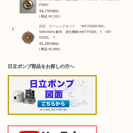
P300Y
¥4,730
(税別)
(
税込
¥5,203 )
日立 ケーシングカバー 『WT-P200X-003』
5
50Hz/60Hz兼用 適合機種➜WT-P200X、Y ・WT-
K200X, Y
¥5,280
(税別)
(
税込
¥5,808 )
日立ポンプ部品をお探しの方へ