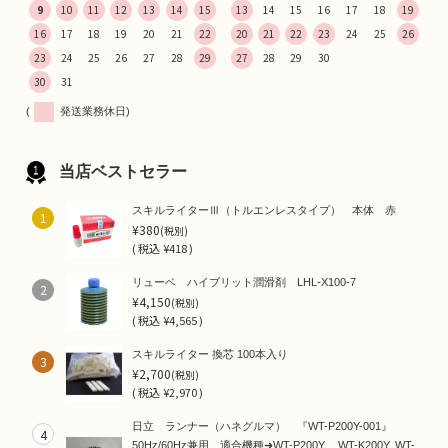
9
10
11
12
13
14
15
13
14
15
16
17
18
19
16
17
18
19
20
21
22
20
21
22
23
24
25
26
23
24
25
26
27
28
29
27
28
29
30
30
31
(
発送業務休日)
当店ベストセラー
スキルライターⅢ（トルエンレスタイプ） 本体 赤
1
¥380
(税別)
(
税込
¥418 )
リューベ ハイブリット潤滑剤 LHL-X100-7
2
¥4,150
(税別)
(
税込
¥4,565 )
スキルライター 換芯 100本入り
3
¥2,700
(税別)
(
税込
¥2,970 )
日立 ランナー（ハネグルマ） 『WT-P200Y-001』
4
50Hz/60Hz兼用 適合機種➜WT-P200Y, WT-K200Y, WT-