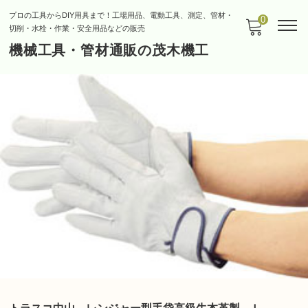
プロの工具からDIY用具まで！工場用品、電動工具、測定、管材・
0
切削・水栓・作業・安全用品などの販売
機械工具・管材通販の茂木機工