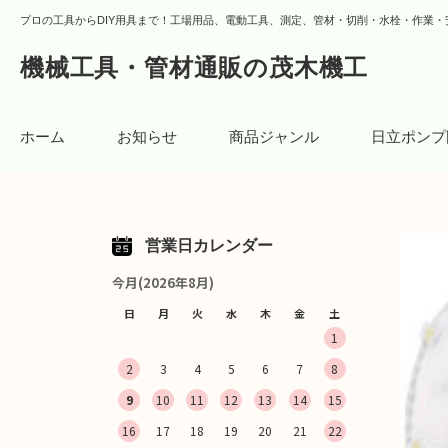
プロの工具からDIY用具まで！工場用品、電動工具、測定、管材・切削・水栓・作業・
機械工具・管材通販の茂木機工
ホーム
お知らせ
商品ジャンル
日立ポンプ
営業日カレンダー
今月(2026年8月)
日
月
火
水
木
金
土
1
2
3
4
5
6
7
8
9
10
11
12
13
14
15
16
17
18
19
20
21
22