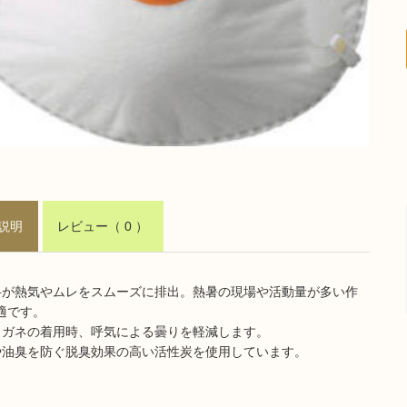
説明
レビュー
（ 0 ）
弁が熱気やムレをスムーズに排出。熱暑の現場や活動量が多い作
適です。
メガネの着用時、呼気による曇りを軽減します。
や油臭を防ぐ脱臭効果の高い活性炭を使用しています。