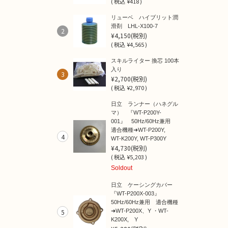
(
税込
¥418 )
リューベ ハイブリット潤
滑剤 LHL-X100-7
2
¥4,150
(税別)
(
税込
¥4,565 )
スキルライター 換芯 100本
入り
3
¥2,700
(税別)
(
税込
¥2,970 )
日立 ランナー（ハネグル
マ） 『WT-P200Y-
001』 50Hz/60Hz兼用
適合機種➜WT-P200Y,
4
WT-K200Y, WT-P300Y
¥4,730
(税別)
(
税込
¥5,203 )
Soldout
日立 ケーシングカバー
『WT-P200X-003』
50Hz/60Hz兼用 適合機種
5
➜WT-P200X、Y ・WT-
K200X, Y