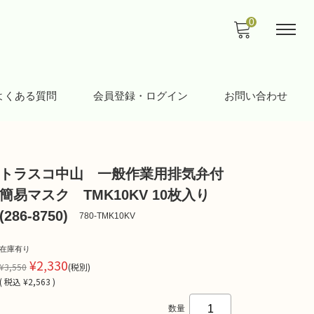
0
よくある質問
会員登録・ログイン
お問い合わせ
トラスコ中山 一般作業用排気弁付
簡易マスク TMK10KV 10枚入り
(286-8750)
780-TMK10KV
在庫有り
¥2,330
¥3,550
(税別)
(
税込
¥2,563 )
数量