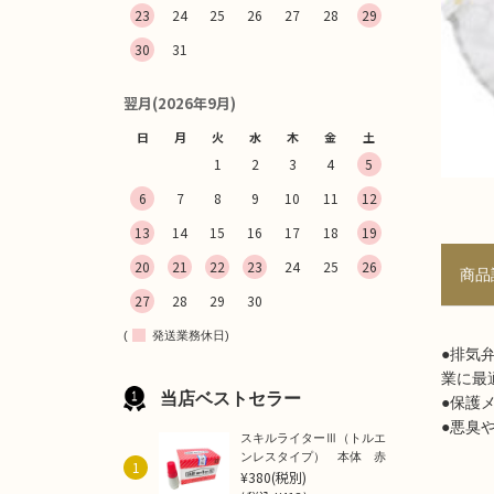
23
24
25
26
27
28
29
30
31
翌月(2026年9月)
日
月
火
水
木
金
土
1
2
3
4
5
6
7
8
9
10
11
12
13
14
15
16
17
18
19
20
21
22
23
24
25
26
商品
27
28
29
30
(
発送業務休日)
●排気
業に最
当店ベストセラー
●保護
●悪臭
スキルライターⅢ（トルエ
ンレスタイプ） 本体 赤
1
¥380
(税別)