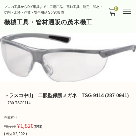
プロの工具からDIY用具まで！工場用品、電動工具、測定、管材・
0
切削・水栓・作業・安全用品などの販売
機械工具・管材通販の茂木機工
トラスコ中山 二眼型保護メガネ TSG-9114 (287-0941)
780-TSG9114
在庫有り
¥1,820
¥2,780
(税別)
(
¥2,002 )
税込