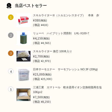
当店ベストセラー
スキルライターⅢ（トルエンレスタイプ） 本体 赤
1
¥380
(税別)
(
税込
¥418 )
リューベ ハイブリット潤滑剤 LHL-X100-7
2
¥4,150
(税別)
(
税込
¥4,565 )
スキルライター 換芯 100本入り
3
¥2,700
(税別)
(
税込
¥2,970 )
日本サーモエナー サーモフレッシュ NO.3F (20Kg)
4
¥23,000
(税別)
(
税込
¥25,300 )
三浦工業 カマトール 軟水器用イオン交換樹脂再生塩
5
10Kg×2
¥7,500
(税別)
(
税込
¥8,250 )