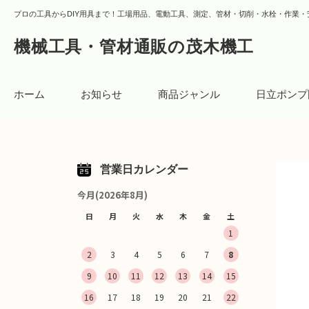
プロの工具からDIY用具まで！工場用品、電動工具、測定、管材・切削・水栓・作業・
機械工具・管材通販の茂木機工
ホーム
お知らせ
商品ジャンル
日立ポンプ
営業日カレンダー
今月(2026年8月)
日
月
火
水
木
金
土
1
2
3
4
5
6
7
8
9
10
11
12
13
14
15
16
17
18
19
20
21
22