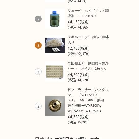
(
税込
¥418 )
リューベ ハイブリット潤
滑剤 LHL-X100-7
2
¥4,150
(税別)
(
税込
¥4,565 )
スキルライター 換芯 100本
入り
3
¥2,700
(税別)
(
税込
¥2,970 )
岩田鉄工所 制御盤用除湿
シート「あうん」2枚入り
4
¥4,200
(税別)
(
税込
¥4,620 )
日立 ランナー（ハネグル
マ） 『WT-P200Y-
001』 50Hz/60Hz兼用
5
適合機種➜WT-P200Y,
WT-K200Y, WT-P300Y
¥4,730
(税別)
(
税込
¥5,203 )