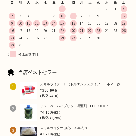
日
月
火
水
木
金
土
日
月
火
水
木
金
土
1
1
2
3
4
5
2
3
4
5
6
7
8
6
7
8
9
10
11
12
9
10
11
12
13
14
15
13
14
15
16
17
18
19
16
17
18
19
20
21
22
20
21
22
23
24
25
26
23
24
25
26
27
28
29
27
28
29
30
30
31
(
発送業務休日)
当店ベストセラー
スキルライターⅢ（トルエンレスタイプ） 本体 赤
1
¥380
(税別)
(
税込
¥418 )
リューベ ハイブリット潤滑剤 LHL-X100-7
2
¥4,150
(税別)
(
税込
¥4,565 )
スキルライター 換芯 100本入り
3
¥2,700
(税別)