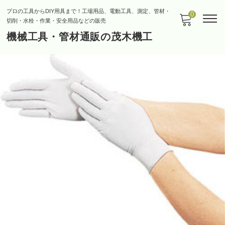
プロの工具からDIY用具まで！工場用品、電動工具、測定、管材・
0
切削・水栓・作業・安全用品などの販売
機械工具・管材通販の茂木機工