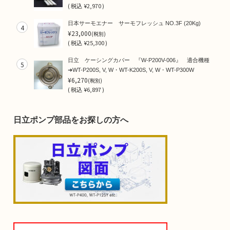
(
税込
¥2,970 )
日本サーモエナー サーモフレッシュ NO.3F (20Kg)
4
¥23,000
(税別)
(
税込
¥25,300 )
日立 ケーシングカバー 『W-P200V-006』 適合機種
5
➜WT-P200S, V, W・WT-K200S, V, W・WT-P300W
¥6,270
(税別)
(
税込
¥6,897 )
日立ポンプ部品をお探しの方へ