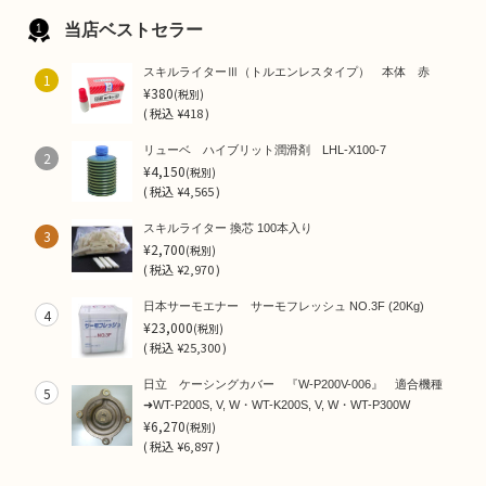
当店ベストセラー
スキルライターⅢ（トルエンレスタイプ） 本体 赤
1
¥380
(税別)
(
税込
¥418 )
リューベ ハイブリット潤滑剤 LHL-X100-7
2
¥4,150
(税別)
(
税込
¥4,565 )
スキルライター 換芯 100本入り
3
¥2,700
(税別)
(
税込
¥2,970 )
日本サーモエナー サーモフレッシュ NO.3F (20Kg)
4
¥23,000
(税別)
(
税込
¥25,300 )
日立 ケーシングカバー 『W-P200V-006』 適合機種
5
➜WT-P200S, V, W・WT-K200S, V, W・WT-P300W
¥6,270
(税別)
(
税込
¥6,897 )