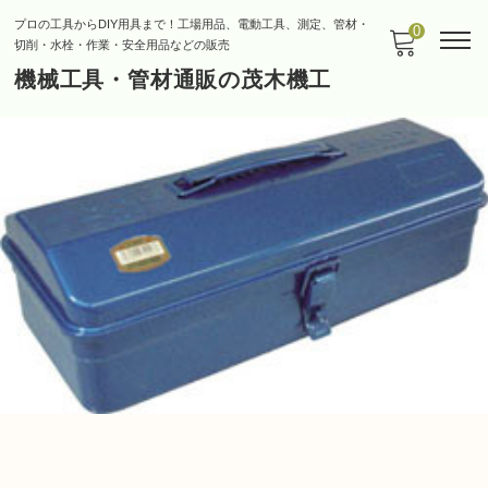
プロの工具からDIY用具まで！工場用品、電動工具、測定、管材・
0
切削・水栓・作業・安全用品などの販売
機械工具・管材通販の茂木機工