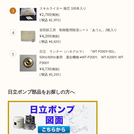
スキルライター 換芯 100本入り
3
¥2,700
(税別)
(
税込
¥2,970 )
岩田鉄工所 制御盤用除湿シート「あうん」2枚入り
4
¥4,200
(税別)
(
税込
¥4,620 )
日立 ランナー（ハネグルマ） 『WT-P200Y-001』
5
50Hz/60Hz兼用 適合機種➜WT-P200Y, WT-K200Y, WT-
P300Y
¥4,730
(税別)
(
税込
¥5,203 )
日立ポンプ部品をお探しの方へ