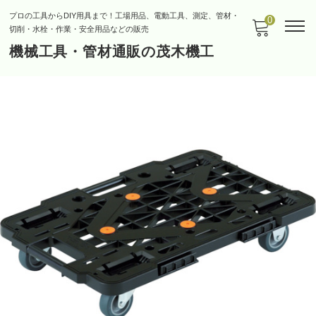
プロの工具からDIY用具まで！工場用品、電動工具、測定、管材・
0
切削・水栓・作業・安全用品などの販売
機械工具・管材通販の茂木機工