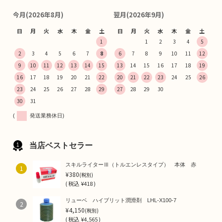
今月(2026年8月)
翌月(2026年9月)
日
月
火
水
木
金
土
日
月
火
水
木
金
土
1
1
2
3
4
5
2
3
4
5
6
7
8
6
7
8
9
10
11
12
9
10
11
12
13
14
15
13
14
15
16
17
18
19
16
17
18
19
20
21
22
20
21
22
23
24
25
26
23
24
25
26
27
28
29
27
28
29
30
30
31
(
発送業務休日)
当店ベストセラー
スキルライターⅢ（トルエンレスタイプ） 本体 赤
1
¥380
(税別)
(
税込
¥418 )
リューベ ハイブリット潤滑剤 LHL-X100-7
2
¥4,150
(税別)
(
税込
¥4,565 )