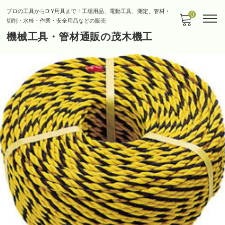
プロの工具からDIY用具まで！工場用品、電動工具、測定、管材・
0
切削・水栓・作業・安全用品などの販売
機械工具・管材通販の茂木機工