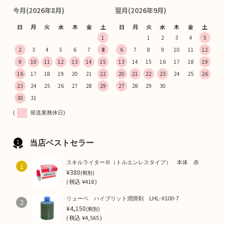
今月(2026年8月)
翌月(2026年9月)
日
月
火
水
木
金
土
日
月
火
水
木
金
土
1
1
2
3
4
5
2
3
4
5
6
7
8
6
7
8
9
10
11
12
9
10
11
12
13
14
15
13
14
15
16
17
18
19
16
17
18
19
20
21
22
20
21
22
23
24
25
26
23
24
25
26
27
28
29
27
28
29
30
30
31
(
発送業務休日)
当店ベストセラー
スキルライターⅢ（トルエンレスタイプ） 本体 赤
1
¥380
(税別)
(
税込
¥418 )
リューベ ハイブリット潤滑剤 LHL-X100-7
2
¥4,150
(税別)
(
税込
¥4,565 )