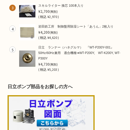
スキルライター 換芯 100本入り
3
¥2,700
(税別)
(
税込
¥2,970 )
岩田鉄工所 制御盤用除湿シート「あうん」2枚入り
4
¥4,200
(税別)
(
税込
¥4,620 )
日立 ランナー（ハネグルマ） 『WT-P200Y-001』
5
50Hz/60Hz兼用 適合機種➜WT-P200Y, WT-K200Y, WT-
P300Y
¥4,730
(税別)
(
税込
¥5,203 )
日立ポンプ部品をお探しの方へ