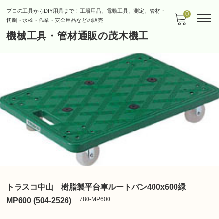
プロの工具からDIY用具まで！工場用品、電動工具、測定、管材・
0
切削・水栓・作業・安全用品などの販売
機械工具・管材通販の茂木機工
トラスコ中山 樹脂製平台車ルートバン400x600緑
780-MP600
MP600 (504-2526)