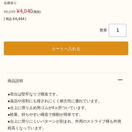
在庫有り
¥4,040
¥6,160
(税別)
(
¥4,444 )
税込
数量
商品説明
●荷台は堅牢なリブ構造です。
●薬品や溶剤にも侵されにくく耐久性に優れています。
●台上に滑り止め用ゴムが4ヵ所ついています。
●軽量、持ちやすい構造で移動が簡単です。
●台上に滑りにくいパターンが刻まれ、外周のストライプ構も外側
程高くなっています。