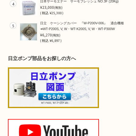
日本サーモエナー サーモフレッシュ NO.3F (20Kg)
4
¥23,000
(税別)
(
税込
¥25,300 )
日立 ケーシングカバー 『W-P200V-006』 適合機種
5
➜WT-P200S, V, W・WT-K200S, V, W・WT-P300W
¥6,270
(税別)
(
税込
¥6,897 )
日立ポンプ部品をお探しの方へ