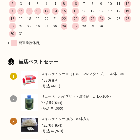
2
3
4
5
6
7
8
6
7
8
9
10
11
12
9
10
11
12
13
14
15
13
14
15
16
17
18
19
16
17
18
19
20
21
22
20
21
22
23
24
25
26
23
24
25
26
27
28
29
27
28
29
30
30
31
(
発送業務休日)
当店ベストセラー
スキルライターⅢ（トルエンレスタイプ） 本体 赤
1
¥380
(税別)
(
税込
¥418 )
リューベ ハイブリット潤滑剤 LHL-X100-7
2
¥4,150
(税別)
(
税込
¥4,565 )
スキルライター 換芯 100本入り
3
¥2,700
(税別)
(
税込
¥2,970 )