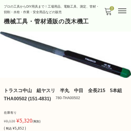
プロの工具からDIY用具まで！工場用品、電動工具、測定、管材・
0
切削・水栓・作業・安全用品などの販売
機械工具・管材通販の茂木機工
トラスコ中山 組ヤスリ 半丸 中目 全長215 5本組
780-THA00502
THA00502 (151-4831)
在庫有り
¥5,320
¥8,120
(税別)
(
¥5,852 )
税込