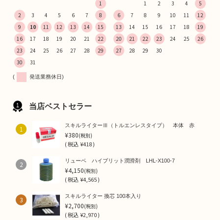
1
1
2
3
4
5
2
3
4
5
6
7
8
6
7
8
9
10
11
12
9
10
11
12
13
14
15
13
14
15
16
17
18
19
16
17
18
19
20
21
22
20
21
22
23
24
25
26
23
24
25
26
27
28
29
27
28
29
30
30
31
(
発送業務休日)
当店ベストセラー
スキルライターⅢ（トルエンレスタイプ） 本体 赤
1
¥380
(税別)
(
税込
¥418 )
リューベ ハイブリット潤滑剤 LHL-X100-7
2
¥4,150
(税別)
(
税込
¥4,565 )
スキルライター 換芯 100本入り
3
¥2,700
(税別)
(
税込
¥2,970 )