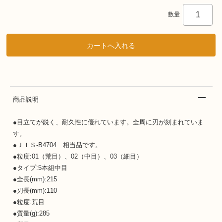
数量
商品説明
●目立てが鋭く、耐久性に優れています。全周に刃が刻まれていま
す。
●ＪＩＳ-B4704 相当品です。
●粒度:01（荒目）、02（中目）、03（細目）
●タイプ:5本組中目
●全長(mm):215
●刃長(mm):110
●粒度:荒目
●質量(g):285