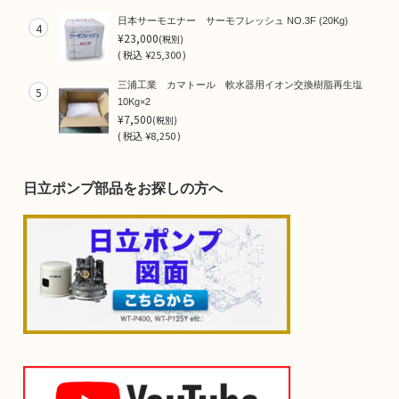
日本サーモエナー サーモフレッシュ NO.3F (20Kg)
4
¥23,000
(税別)
(
税込
¥25,300 )
三浦工業 カマトール 軟水器用イオン交換樹脂再生塩
5
10Kg×2
¥7,500
(税別)
(
税込
¥8,250 )
日立ポンプ部品をお探しの方へ