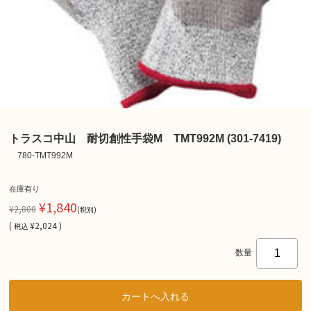
トラスコ中山 耐切創性手袋M TMT992M (301-7419)
780-TMT992M
在庫有り
¥1,840
¥2,800
(税別)
(
¥2,024 )
税込
数量