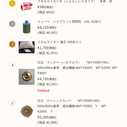
スキルライターⅢ（トルエンレスタイプ） 本体 赤
1
¥380
(税別)
(
税込
¥418 )
リューベ ハイブリット潤滑剤 LHL-X100-7
2
¥4,150
(税別)
(
税込
¥4,565 )
スキルライター 換芯 100本入り
3
¥2,700
(税別)
(
税込
¥2,970 )
日立 ランナー（ハネグルマ） 『WT-P200Y-001』
4
50Hz/60Hz兼用 適合機種➜WT-P200Y, WT-K200Y, WT-
P300Y
¥4,730
(税別)
(
税込
¥5,203 )
Soldout
日立 ケーシングカバー 『WT-P200X-003』
5
50Hz/60Hz兼用 適合機種➜WT-P200X、Y ・WT-
K200X, Y
¥5,280
(税別)
(
税込
¥5,808 )