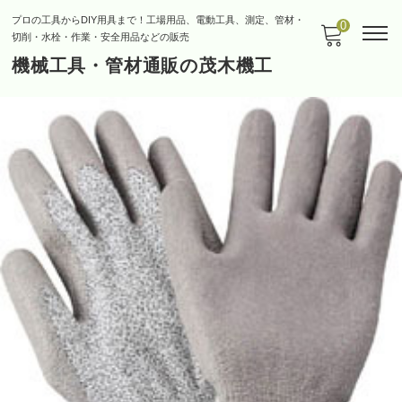
プロの工具からDIY用具まで！工場用品、電動工具、測定、管材・
0
切削・水栓・作業・安全用品などの販売
機械工具・管材通販の茂木機工