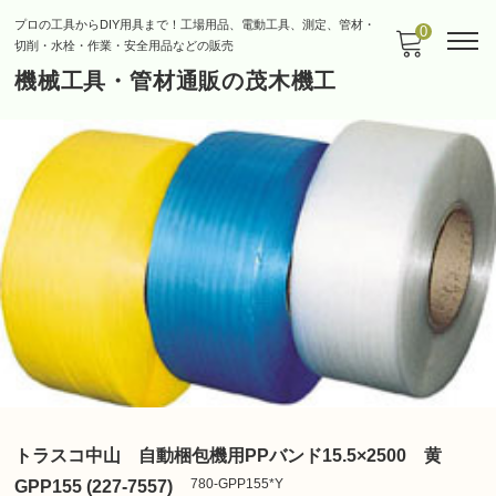
プロの工具からDIY用具まで！工場用品、電動工具、測定、管材・
0
切削・水栓・作業・安全用品などの販売
機械工具・管材通販の茂木機工
トラスコ中山 自動梱包機用PPバンド15.5×2500 黄
780-GPP155*Y
GPP155 (227-7557)