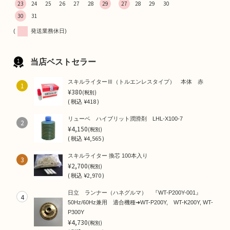
23
24
25
26
27
28
29
27
28
29
30
30
31
(
発送業務休日)
当店ベストセラー
スキルライターⅢ（トルエンレスタイプ） 本体 赤
1
¥380
(税別)
(
税込
¥418 )
リューベ ハイブリット潤滑剤 LHL-X100-7
2
¥4,150
(税別)
(
税込
¥4,565 )
スキルライター 換芯 100本入り
3
¥2,700
(税別)
(
税込
¥2,970 )
日立 ランナー（ハネグルマ） 『WT-P200Y-001』
4
50Hz/60Hz兼用 適合機種➜WT-P200Y, WT-K200Y, WT-
P300Y
¥4,730
(税別)