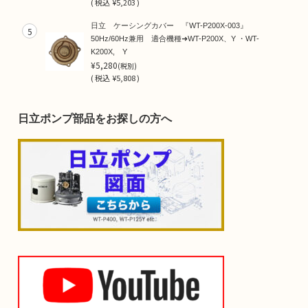
(
税込
¥5,203 )
日立 ケーシングカバー 『WT-P200X-003』
5
50Hz/60Hz兼用 適合機種➜WT-P200X、Y ・WT-
K200X, Y
¥5,280
(税別)
(
税込
¥5,808 )
日立ポンプ部品をお探しの方へ