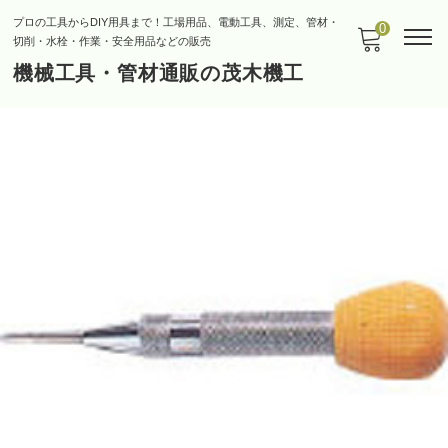
プロの工具からDIY用具まで！工場用品、電動工具、測定、管材・
0
切削・水栓・作業・安全用品などの販売
機械工具・管材通販の茂木機工