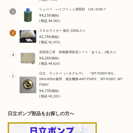
リューベ ハイブリット潤滑剤 LHL-X100-7
2
¥4,150
(税別)
(
税込
¥4,565 )
スキルライター 換芯 100本入り
3
¥2,700
(税別)
(
税込
¥2,970 )
岩田鉄工所 制御盤用除湿シート「あうん」2枚入り
4
¥4,200
(税別)
(
税込
¥4,620 )
日立 ランナー（ハネグルマ） 『WT-P200Y-001』
5
50Hz/60Hz兼用 適合機種➜WT-P200Y, WT-K200Y, WT-
P300Y
¥4,730
(税別)
(
税込
¥5,203 )
日立ポンプ部品をお探しの方へ