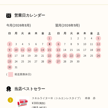
営業日カレンダー
今月(2026年8月)
翌月(2026年9月)
日
月
火
水
木
金
土
日
月
火
水
木
金
土
1
1
2
3
4
5
2
3
4
5
6
7
8
6
7
8
9
10
11
12
9
10
11
12
13
14
15
13
14
15
16
17
18
19
16
17
18
19
20
21
22
20
21
22
23
24
25
26
23
24
25
26
27
28
29
27
28
29
30
30
31
(
発送業務休日)
当店ベストセラー
スキルライターⅢ（トルエンレスタイプ） 本体 赤
1
¥380
(税別)
(
税込
¥418 )