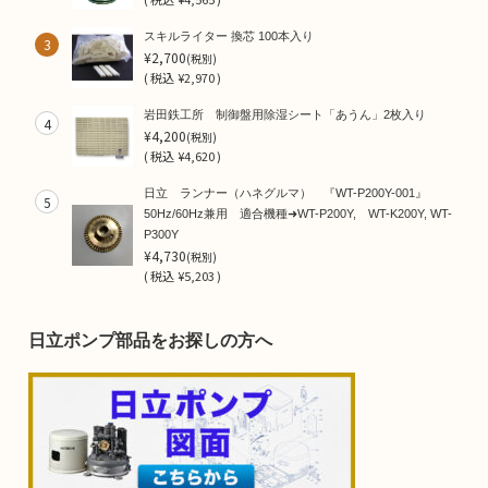
スキルライター 換芯 100本入り
3
¥2,700
(税別)
(
税込
¥2,970 )
岩田鉄工所 制御盤用除湿シート「あうん」2枚入り
4
¥4,200
(税別)
(
税込
¥4,620 )
日立 ランナー（ハネグルマ） 『WT-P200Y-001』
5
50Hz/60Hz兼用 適合機種➜WT-P200Y, WT-K200Y, WT-
P300Y
¥4,730
(税別)
(
税込
¥5,203 )
日立ポンプ部品をお探しの方へ