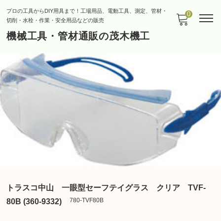
プロの工具からDIY用具まで！工場用品、電動工具、測定、管材・
0
切削・水栓・作業・安全用品などの販売
機械工具・管材通販の茂木機工
トラスコ中山 一眼型セーフテイグラス クリア TVF-
780-TVF80B
80B (360-9332)