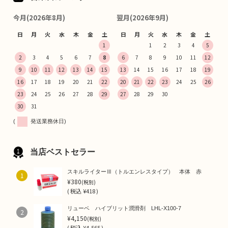
今月(2026年8月)
翌月(2026年9月)
日
月
火
水
木
金
土
日
月
火
水
木
金
土
1
1
2
3
4
5
2
3
4
5
6
7
8
6
7
8
9
10
11
12
9
10
11
12
13
14
15
13
14
15
16
17
18
19
16
17
18
19
20
21
22
20
21
22
23
24
25
26
23
24
25
26
27
28
29
27
28
29
30
30
31
(
発送業務休日)
当店ベストセラー
スキルライターⅢ（トルエンレスタイプ） 本体 赤
1
¥380
(税別)
(
税込
¥418 )
リューベ ハイブリット潤滑剤 LHL-X100-7
2
¥4,150
(税別)
(
税込
¥4,565 )