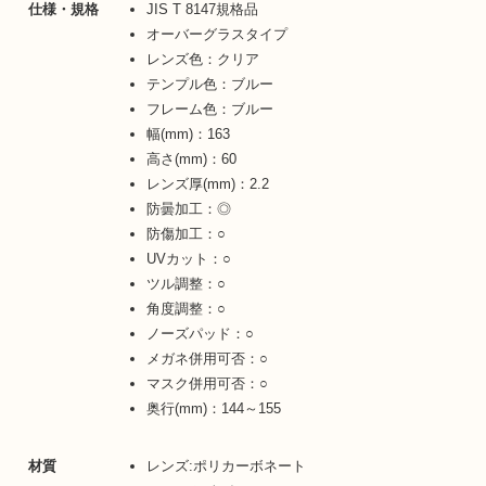
仕様・規格
JIS T 8147規格品
オーバーグラスタイプ
レンズ色：クリア
テンプル色：ブルー
フレーム色：ブルー
幅(mm)：163
高さ(mm)：60
レンズ厚(mm)：2.2
防曇加工：◎
防傷加工：○
UVカット：○
ツル調整：○
角度調整：○
ノーズパッド：○
メガネ併用可否：○
マスク併用可否：○
奥行(mm)：144～155
材質
レンズ:ポリカーボネート