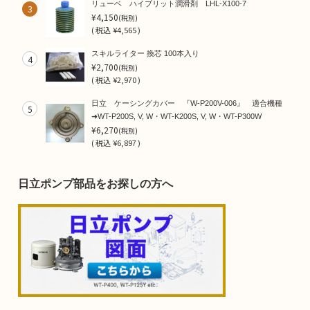
リューベ ハイブリット潤滑剤 LHL-X100-7
3
¥4,150
(税別)
(
税込
¥4,565 )
スキルライター 換芯 100本入り
4
¥2,700
(税別)
(
税込
¥2,970 )
日立 ケーシングカバー 『W-P200V-006』 適合機種
5
➜WT-P200S, V, W・WT-K200S, V, W・WT-P300W
¥6,270
(税別)
(
税込
¥6,897 )
日立ポンプ部品をお探しの方へ