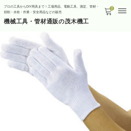
プロの工具からDIY用具まで！工場用品、電動工具、測定、管材・
0
切削・水栓・作業・安全用品などの販売
機械工具・管材通販の茂木機工