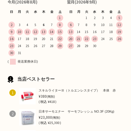
今月(2026年8月)
翌月(2026年9月)
日
月
火
水
木
金
土
日
月
火
水
木
金
土
1
1
2
3
4
5
2
3
4
5
6
7
8
6
7
8
9
10
11
12
9
10
11
12
13
14
15
13
14
15
16
17
18
19
16
17
18
19
20
21
22
20
21
22
23
24
25
26
23
24
25
26
27
28
29
27
28
29
30
30
31
(
発送業務休日)
当店ベストセラー
スキルライターⅢ（トルエンレスタイプ） 本体 赤
1
¥380
(税別)
(
税込
¥418 )
日本サーモエナー サーモフレッシュ NO.3F (20Kg)
2
¥23,000
(税別)
(
税込
¥25,300 )