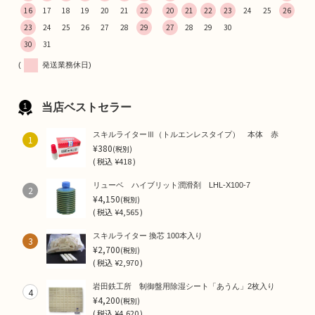
16
17
18
19
20
21
22
20
21
22
23
24
25
26
23
24
25
26
27
28
29
27
28
29
30
30
31
(
発送業務休日)
当店ベストセラー
スキルライターⅢ（トルエンレスタイプ） 本体 赤
1
¥380
(税別)
(
税込
¥418 )
リューベ ハイブリット潤滑剤 LHL-X100-7
2
¥4,150
(税別)
(
税込
¥4,565 )
スキルライター 換芯 100本入り
3
¥2,700
(税別)
(
税込
¥2,970 )
岩田鉄工所 制御盤用除湿シート「あうん」2枚入り
4
¥4,200
(税別)
(
税込
¥4,620 )