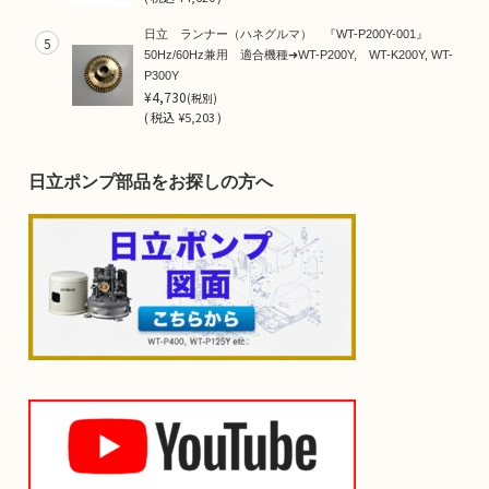
日立 ランナー（ハネグルマ） 『WT-P200Y-001』
5
50Hz/60Hz兼用 適合機種➜WT-P200Y, WT-K200Y, WT-
P300Y
¥4,730
(税別)
(
税込
¥5,203 )
日立ポンプ部品をお探しの方へ