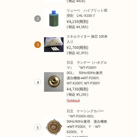
(
税込
¥418 )
リューベ ハイブリット潤
滑剤 LHL-X100-7
2
¥4,150
(税別)
(
税込
¥4,565 )
スキルライター 換芯 100本
入り
3
¥2,700
(税別)
(
税込
¥2,970 )
日立 ランナー（ハネグル
マ） 『WT-P200Y-
001』 50Hz/60Hz兼用
適合機種➜WT-P200Y,
4
WT-K200Y, WT-P300Y
¥4,730
(税別)
(
税込
¥5,203 )
Soldout
日立 ケーシングカバー
『WT-P200X-003』
50Hz/60Hz兼用 適合機種
5
➜WT-P200X、Y ・WT-
K200X, Y