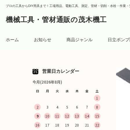
プロの工具からDIY用具まで！工場用品、電動工具、測定、管材・切削・水栓・作業・
機械工具・管材通販の茂木機工
ホーム
お知らせ
商品ジャンル
日立ポンプ
営業日カレンダー
今月(2026年8月)
日
月
火
水
木
金
土
1
2
3
4
5
6
7
8
9
10
11
12
13
14
15
16
17
18
19
20
21
22